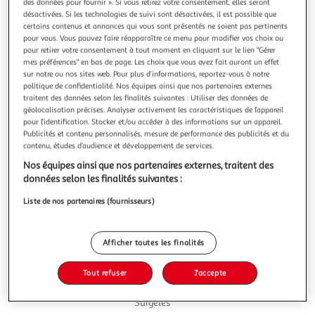
des données pour fournir ». Si vous retirez votre consentement, elles seront
désactivées. Si les technologies de suivi sont désactivées, il est possible que
certains contenus et annonces qui vous sont présentés ne soient pas pertinents
pour vous. Vous pouvez faire réapparaître ce menu pour modifier vos choix ou
pour retirer votre consentement à tout moment en cliquant sur le lien "Gérer
mes préférences" en bas de page. Les choix que vous avez fait auront un effet
4,4
(48)
sur notre ou nos sites web. Pour plus d’informations, reportez-vous à notre
BEN & JERRY'S
politique de confidentialité. Nos équipes ainsi que nos partenaires externes
traitent des données selon les finalités suivantes : Utiliser des données de
Pot de crème glacée cookie dough
géolocalisation précises. Analyser activement les caractéristiques de l’appareil
Mais, qu'est-ce que Cookie Dough ? C'est une glace à la
pour l’identification. Stocker et/ou accéder à des informations sur un appareil.
vanille onctueuse avec des inclusions cacaotées et des
Publicités et contenu personnalisés, mesure de performance des publicités et du
morceaux de pâte à cookie pour une envoûtante touche
En savoir +
contenu, études d’audience et développement de services.
sucrée. L'histoire de ce parfum commence grâce à la
406g
Nos équipes ainsi que nos partenaires externes, traitent des
suggestion d'une fan : ajouter des morceaux de pâte à
données selon les finalités suivantes :
cookies à notre glace vanille.
Vous voulez connaître le prix de ce produit ?
Liste de nos partenaires (fournisseurs)
Afficher le prix
Afficher toutes les finalités
Tout refuser
J'accepte
Surgelés