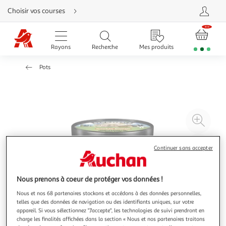
Aller
Choisir vos courses
directement
au
contenu
Aller
directement
Rayons
Recherche
Mes produits
à
la
recherche
Pots
Aller
directement
à
la
navigation
Aller
directement
à
Agr
la
rubrique
l'il
besoin
d'aide
à
Réd
Continuer sans accepter
20
l'il
à
Par
Nous prenons à coeur de protéger vos données !
100
le
%
pro
Nous et nos 68 partenaires stockons et accédons à des données personnelles,
telles que des données de navigation ou des identifiants uniques, sur votre
appareil. Si vous sélectionnez "J'accepte", les technologies de suivi prendront en
charge les finalités affichées dans la section « Nous et nos partenaires traitons