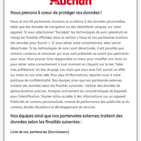
Illustration
Illustration
précédente
suivante
Nous prenons à coeur de protéger vos données !
Nous et nos 68 partenaires stockons et accédons à des données personnelles,
telles que des données de navigation ou des identifiants uniques, sur votre
SONY
appareil. Si vous sélectionnez "J'accepte", les technologies de suivi prendront en
Manette sans fil DualSense Edge Midnight Black
charge les finalités affichées dans la section « Nous et nos partenaires traitons
des données pour fournir ». Si vous retirez votre consentement, elles seront
Vendu par
Multishop
désactivées. Si les technologies de suivi sont désactivées, il est possible que
certains contenus et annonces qui vous sont présentés ne soient pas pertinents
Livr. ou retrait dès 8/9 jours
pour vous. Vous pouvez faire réapparaître ce menu pour modifier vos choix ou
A partir de 2,00€
pour retirer votre consentement à tout moment en cliquant sur le lien "Gérer
Plus d'options
mes préférences" en bas de page. Les choix que vous avez fait auront un effet
sur notre ou nos sites web. Pour plus d’informations, reportez-vous à notre
221,33€
politique de confidentialité. Nos équipes ainsi que nos partenaires externes
Vendu par
Multishop
traitent des données selon les finalités suivantes : Utiliser des données de
géolocalisation précises. Analyser activement les caractéristiques de l’appareil
Livraison dès 7/8 jours
pour l’identification. Stocker et/ou accéder à des informations sur un appareil.
Livraison offerte
Publicités et contenu personnalisés, mesure de performance des publicités et du
contenu, études d’audience et développement de services.
Plus d'options
Nos équipes ainsi que nos partenaires externes, traitent des
239,70€
Vendu par
Digital Bay
données selon les finalités suivantes :
Liste de nos partenaires (fournisseurs)
Livraison dès 6/7 jours
4,99€