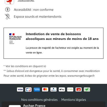
Accessibilité : non conforme
Espace sourds et malentendants
Interdiction de vente de boissons
alcooliques aux mineurs de moins de 18 ans
La preuve de majorité de l'acheteur est exigée au moment de la
vente en ligne.
* Voir les conditions
en cliquant ici
** L’abus d’alcool est dangereux pour la santé, à consommer avec modération
Pour votre santé, évitez de grignoter entre les repas.
www.mangerbouger.fr
Nos conditions générales
Mentions légales
Conditions des offres et promotions
Gérer mes préférences
Auchan France