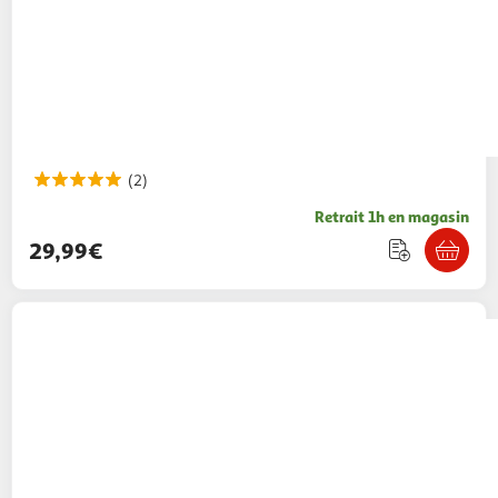
(2)
Retrait 1h en magasin
29,99€
Bagtrotter
BAGTROTTER Cartable 38 cm
Offshore Grise Fleurs
BAGTROTTER
Vendu par