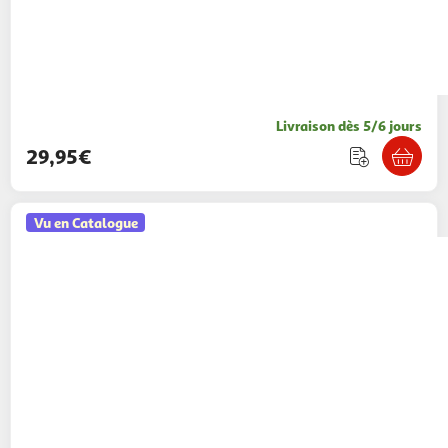
Livraison dès 5/6 jours
29,95€
Vu en Catalogue
AUCHAN
Cartable Stitch 36cm
24,99€ / pce
Auchan
Vendu par