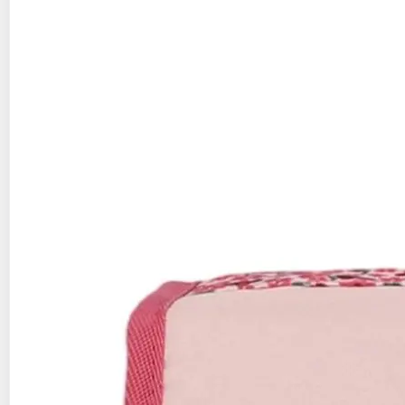
27,99€ / pce
Auchan
Vendu par