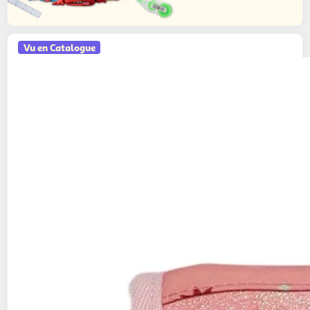
Vu en Catalogue
AUCHAN
Cartable Circus 36cm
22,99€ / pce
Auchan
Vendu par