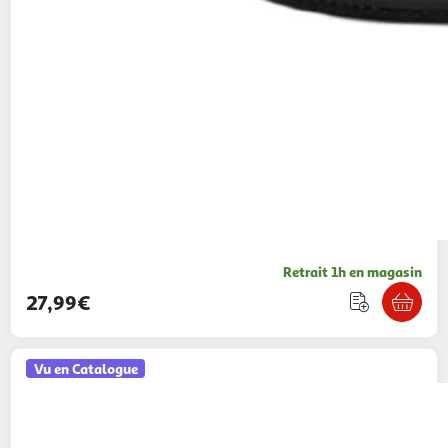
Retrait 1h en magasin
27,99€
Vu en Catalogue
AUCHAN
cartable 41 cm bleu foot
27,99€ / pce
Auchan
Vendu par