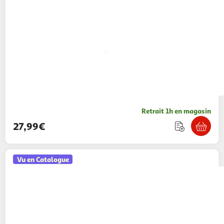
Retrait 1h en magasin
27,99€
Vu en Catalogue
AUCHAN
Cartable espace réfléchissant 38cm
29,99€ / pce
Auchan
Vendu par