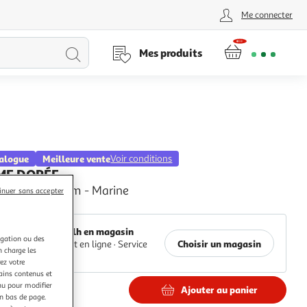
Me connecter
Lancer
Mes produits
la
recherche
talogue
Meilleure vente
Voir conditions
ME DORÉE
 Pokemon 38cm - Marine
inuer sans accepter
Auchan
Retrait 1h en magasin
igation ou des
Choisir un magasin
Paiement en ligne ·
Service
n charge les
offert
ez votre
tains contenus et
nu pour modifier
Ajouter au panier
€
en bas de page.