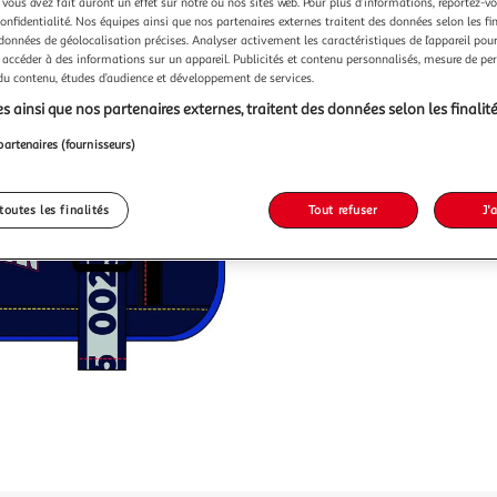
 vous avez fait auront un effet sur notre ou nos sites web. Pour plus d’informations, reportez-v
39,99€ / pce
confidentialité. Nos équipes ainsi que nos partenaires externes traitent des données selon les fi
 données de géolocalisation précises. Analyser activement les caractéristiques de l’appareil pour 
 accéder à des informations sur un appareil. Publicités et contenu personnalisés, mesure de p
 du contenu, études d’audience et développement de services.
s ainsi que nos partenaires externes, traitent des données selon les finalité
partenaires (fournisseurs)
toutes les finalités
Tout refuser
J'