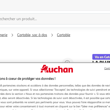
nerie
Cartable, sac à dos
Cartable
Vu en Ca
Agrandir
LA PLU
l'illustration
Cartable
Cont
Vendu par
à
Réduire
ns à coeur de protéger vos données !
200%
l'illustration
8 partenaires stockons et accédons à des données personnelles, telles que des données de nav
à
Partager
niques, sur votre appareil. Si vous sélectionnez "J'accepte", les technologies de suivi prendront e
100
le
chées dans la section « Nous et nos partenaires traitons des données pour fournir ». Si vous retir
 elles seront désactivées. Si les technologies de suivi sont désactivées, il est possible que cer
%
produit
vous sont présentés ne soient pas pertinents pour vous. Vous pouvez faire réapparaître ce me
39,99
pour retirer votre consentement à tout moment en cliquant sur le lien "Gérer mes préférences" 