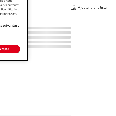
ous à notre
nalités suivantes
Ajouter à une liste
l’identification.
erformance des
s suivantes :
accepte