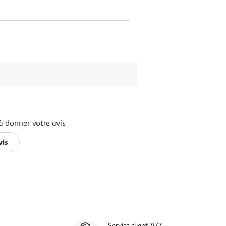
à donner votre avis
vis
Service client 7j/7