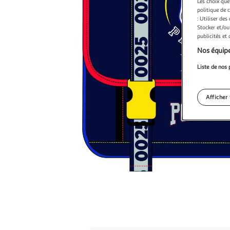
Les choix que
politique de 
: Utiliser des
Stocker et/ou
publicités et
Nos équipe
Liste de nos 
Afficher 