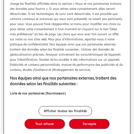
Illustration
Illustration
charge les finalités affichées dans la section « Nous et nos partenaires traitons
précédente
suivante
des données pour fournir ». Si vous retirez votre consentement, elles seront
désactivées. Si les technologies de suivi sont désactivées, il est possible que
certains contenus et annonces qui vous sont présentés ne soient pas pertinents
Vu en Catalogue
Meilleure vente
Voir conditions
pour vous. Vous pouvez faire réapparaître ce menu pour modifier vos choix ou
pour retirer votre consentement à tout moment en cliquant sur le lien "Gérer
mes préférences" en bas de page. Les choix que vous avez fait auront un effet
5.0
(2)
sur notre ou nos sites web. Pour plus d’informations, reportez-vous à notre
AUCHAN
politique de confidentialité. Nos équipes ainsi que nos partenaires externes
traitent des données selon les finalités suivantes : Utiliser des données de
Cartable espace réfléchissant 38cm
géolocalisation précises. Analyser activement les caractéristiques de l’appareil
Auchan
Vendu par
pour l’identification. Stocker et/ou accéder à des informations sur un appareil.
Publicités et contenu personnalisés, mesure de performance des publicités et du
Retrait 1h en magasin
contenu, études d’audience et développement de services.
Paiement en ligne ·
Service offert
Nos équipes ainsi que nos partenaires externes, traitent des
Choisir un magasin
données selon les finalités suivantes :
Liste de nos partenaires (fournisseurs)
Ajouter au panier
29,99€
Afficher toutes les finalités
29,99€ / pce
Ajouter à une liste
Tout refuser
J'accepte