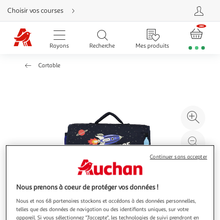
Aller
Choisir vos courses
directement
au
contenu
Aller
directement
Rayons
Recherche
Mes produits
à
la
recherche
Cartable
Aller
directement
à
la
navigation
Aller
directement
à
Agr
la
rubrique
l'il
besoin
d'aide
à
Réd
20
l'il
Continuer sans accepter
à
Par
100
le
%
pro
Nous prenons à coeur de protéger vos données !
Nous et nos 68 partenaires stockons et accédons à des données personnelles,
telles que des données de navigation ou des identifiants uniques, sur votre
appareil. Si vous sélectionnez "J'accepte", les technologies de suivi prendront en