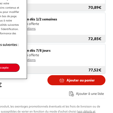
ez votre
70,89€
ar
Multishop
tains contenus et
nu pour modifier
en bas de page.
Livraison dès 1/2 semaines
ous à notre
Livraison offerte
nalités suivantes
Plus d'options
l’identification.
erformance des
72,85€
ar
ASD
s suivantes :
Livraison dès 7/8 jours
Livraison offerte
Plus d'options
accepte
77,52€
ar
M25
Ajouter au panier
€
Ajouter à une liste
produit, les avantages promotionnels éventuels et les frais de livraison ou de
t susceptibles de varier en fonction du mode d'achat choisi (
voir détails et