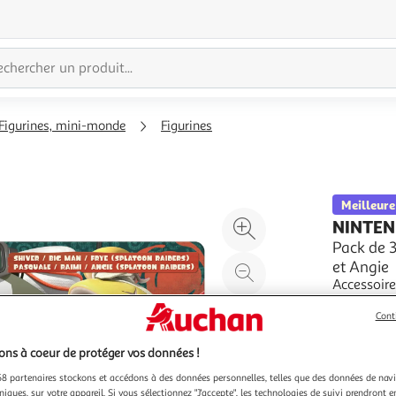
Figurines, mini-monde
Figurines
Meilleure
Agrandir
NINTE
l'illustration
Pack de 3
et Angie
à
Réduire
Accessoir
200%
l'illustration
En savoir 
à
Partager
Cont
Vendu par
100
le
ns à coeur de protéger vos données !
%
produit
8 partenaires stockons et accédons à des données personnelles, telles que des données de nav
niques, sur votre appareil. Si vous sélectionnez "J'accepte", les technologies de suivi prendront e