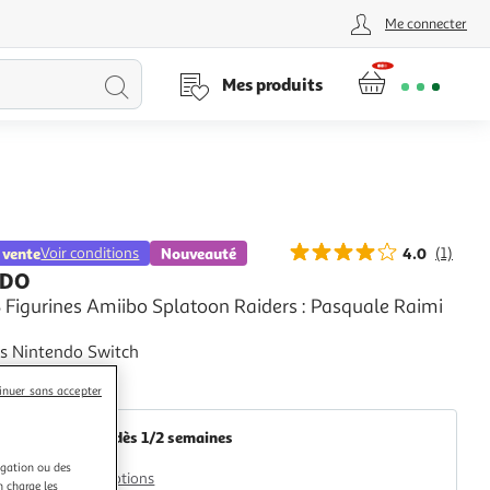
Me connecter
Lancer
Mes produits
la
recherche
 vente
Voir conditions
Nouveauté
4.0
(1)
NDO
 Figurines Amiibo Splatoon Raiders : Pasquale Raimi
es Nintendo Switch
+
inuer sans accepter
Multishop
Retrait dès 1/2 semaines
2,00€
igation ou des
Plus d'options
n charge les