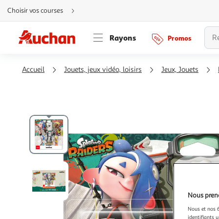
Aller
Choisir vos courses
directement
au
contenu
Aller
Rayons
Promos
directement
à
la
recherche
Aller
Accueil
Jouets, jeux vidéo, loisirs
Jeux, Jouets
directement
à
la
navigation
Aller
directement
à
la
rubrique
besoin
d'aide
Nous preno
Nous et nos 6
identifiants u