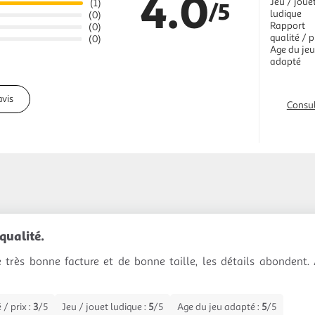
4.0
Jeu / joue
(1)
/5
ludique
(0)
Rapport
(0)
qualité / p
(0)
Age du jeu
adapté
avis
Consul
qualité.
 très bonne facture et de bonne taille, les détails abondent.
 / prix :
3
/5
Jeu / jouet ludique :
5
/5
Age du jeu adapté :
5
/5