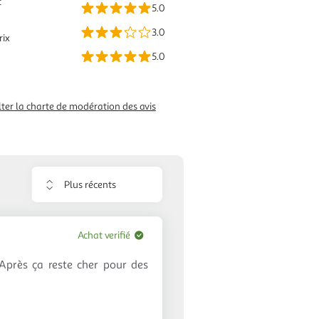
t
5.0
3.0
rix
5.0
ter la charte de modération des avis
Trier
les
avis
Achat verifié
 Après ça reste cher pour des