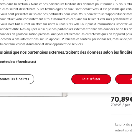
chées dans la section « Nous et nos partenaires traitons des données pour fournir ». Si vous retir
Vendu p
 elles seront désactivées. Si les technologies de suivi sont désactivées, il est possible que cer
vous sont présentés ne soient pas pertinents pour vous. Vous pouvez faire réapparaître ce me
pour retirer votre consentement à tout moment en cliquant sur le lien "Gérer mes préférences" 
 vous avez fait auront un effet sur notre ou nos sites web. Pour plus d’informations, reportez-v
confidentialité. Nos équipes ainsi que nos partenaires externes traitent des données selon les fi
 données de géolocalisation précises. Analyser activement les caractéristiques de l’appareil pour 
 accéder à des informations sur un appareil. Publicités et contenu personnalisés, mesure de p
 du contenu, études d’audience et développement de services.
Vendu p
s ainsi que nos partenaires externes, traitent des données selon les finalité
partenaires (fournisseurs)
toutes les finalités
Tout refuser
J'
Vendu p
70,89
70,89€ / pce
Le prix du 
retrait son