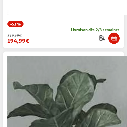
-51 %
Livraison dès 2/3 semaines
399,99€
194,99€
VIDAXL
Chaise de relaxation Bleu Velours
Multishop
Vendu par