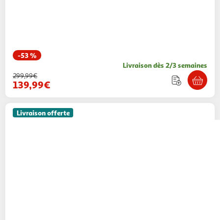
-53 %
Livraison dès 2/3 semaines
299,99€
139,99€
Livraison offerte
MERAX
Fauteuil à Bascule Rocking Chair Avec
Repose-pieds Teddy Beige
Modern Life
Vendu par