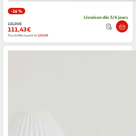
-16 %
Livraison dès 5/6 jours
131,99€
111,43€
Plus d'offres à partir de
128.62€
VIDAXL
Chaise de relaxation Noir Velours
Multishop
Vendu par