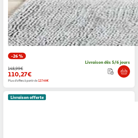
-26 %
Livraison dès 5/6 jours
148,99€
110,27€
Plus d'offres à partir de
127.46€
Livraison offerte
MERAX
Fauteuil à Bascule Rocking Chair Avec
Repose-pieds Extensible Blanc
Modern Life
Vendu par