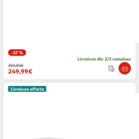
-37 %
Livraison dès 2/3 semaines
399,99€
249,99€
Livraison offerte
MERAX
Rocking-chair Fauteuil à Bascule Avec
1 Repose-pieds Blanc
Modern Life
Vendu par