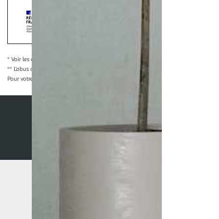
Interdiction de vente de boissons alcooliqu
La preuve de majorité de l'acheteur est exigée au moment de la 
* Voir les conditions
en cliquant ici
** L’abus d’alcool est dangereux pour la santé, à consommer avec modération
Pour votre santé, évitez de grignoter entre les repas.
www.mangerbouger.fr
Nos conditions générales
Mentions légales
Co