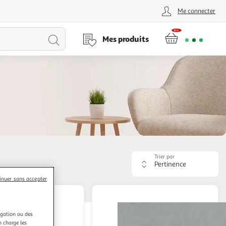
Me connecter
Lancer
Mes produits
la
recherche
Trier par
Appliquer
le
inuer sans accepter
critère
de
 offerte
tri.
Votre
igation ou des
page
n charge les