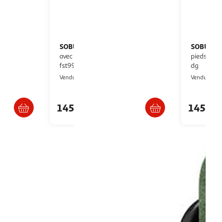
SOBUY
SOBUY
Fauteuil relax vert foncé
Fauteuil relax avec repose-
cm fst99-mi
avec repose-pieds 59,5x74x78cm
pieds gris
fst99-sy
dg
SoBuy
Vendu par
Vendu par
s 6/7 jours
Livraison dès 6/7 jours
145,99€
145,9
ls de relaxation. Nos meubles relax sont proposés avec contrôles manuels
de celui-ci à domicile