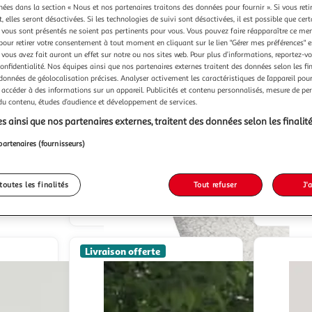
chées dans la section « Nous et nos partenaires traitons des données pour fournir ». Si vous retir
 elles seront désactivées. Si les technologies de suivi sont désactivées, il est possible que cer
vous sont présentés ne soient pas pertinents pour vous. Vous pouvez faire réapparaître ce me
pour retirer votre consentement à tout moment en cliquant sur le lien "Gérer mes préférences" 
 vous avez fait auront un effet sur notre ou nos sites web. Pour plus d’informations, reportez-v
confidentialité. Nos équipes ainsi que nos partenaires externes traitent des données selon les fi
 données de géolocalisation précises. Analyser activement les caractéristiques de l’appareil pour 
 accéder à des informations sur un appareil. Publicités et contenu personnalisés, mesure de p
MERAX
MERAX
Rocking-chair Fauteuil à
Fauteuil à Bascule Chaise
 du contenu, études d’audience et développement de services.
s
Bascule Avec 1 Repose-pieds Blanc
à Bascule 
s ainsi que nos partenaires externes, traitent des données selon les finalité
Relax Ted
Modern Life
Vendu par
M
partenaires (fournisseurs)
Vendu par
-47 %
-53 %
/3 semaines
Livraison dès 2/3 semaines
Liv
toutes les finalités
Tout refuser
J'
299,99€
299,99€
159,99€
139,99
Livraison offerte