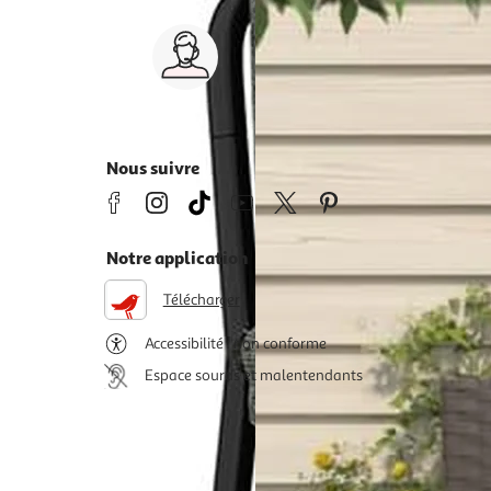
Service client 7j/7
0 jours
03 59 30 59 30
s
8h>21h, dimanche 8h30>13h
Nous suivre
Notre application
Télécharger
Accessibilité : non conforme
Espace sourds et malentendants