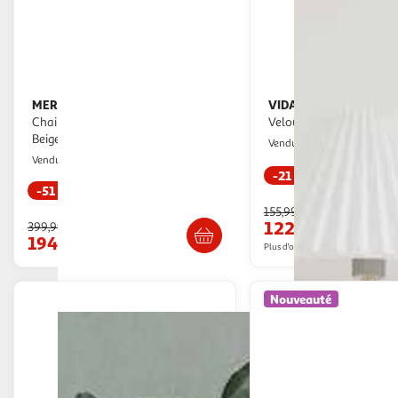
MERAX
VIDAXL
Fauteuil à Bascule Rocking
Chaise de relaxation Noir
Chair Avec Repose-pieds Teddy
Velours
Beige
Multishop
Vendu par
Modern Life
Vendu par
-21 %
-51 %
Livraison dè
Livraison dès 2/3 semaines
155,99€
122,52€
399,99€
194,99€
Plus d'offres à partir de
140.89€
Nouveauté