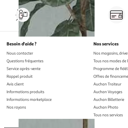
Vos courses à domicile, en
drive ou click & collect
Besoin d'aide ?
Nos services
Nous contacter
Nos magasins, drives
Questions fréquentes
Tous nos modes de l
Service après-vente
Programme de fidél
Rappel produit
Offres de financem
Avis client
Auchan Traiteur
Informations produits
Auchan Voyages
Informations marketplace
Auchan Billetterie
Nos rayons
Auchan Photo
Tous nos services