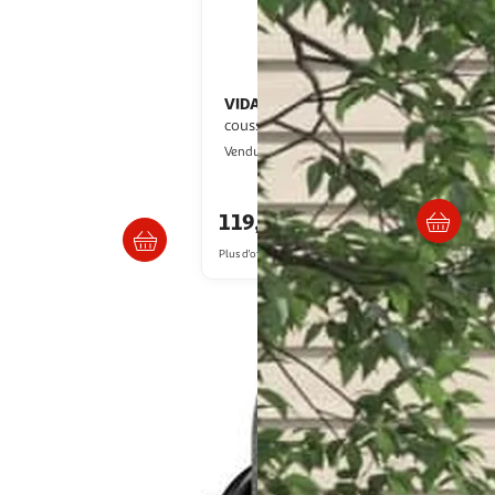
VIDAXL
Salon de jardin 3 pcs avec
 foncé 74x67x78cm fst99-
coussins Noir Resine tressee
VidaXL
Vendu par
SoBuy
Livraison dès 4/5 jours
Livraison dès 6/7 jours
119,99€
9€
Plus d'offres à partir de
127.48€
 ou électriques pour votre plus grand confort. Commandez votre