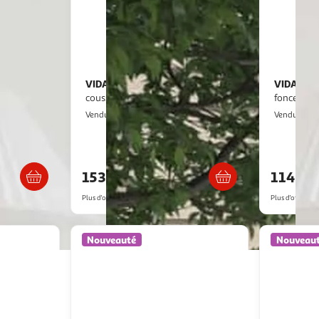
VIDAXL
VIDAXL
Salon de jardin 4 pcs avec
Chaise de relaxation Gris
coussins Noir Resine tressee
fonce Vel
VidaXL
M
Vendu par
Vendu par
s 5/6 jours
Livraison dès 4/5 jours
153,99€
114,0
Plus d'offres à partir de
166.47€
Plus d'offres à p
Nouveauté
Nouveau