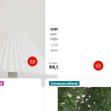
SOBUY
SoBuy - Fauteuil À Bascule
ours
avec repose-pieds et appui-tête
réglables - Nordique - FST16
ultishop
2 coloris
SoBuy
Vendu par
Livraison dès 5/6 jours
Livraison dès 6/7 jours
2€
À partir de
99,95€
artir de
130.63€
té
Livraison offerte