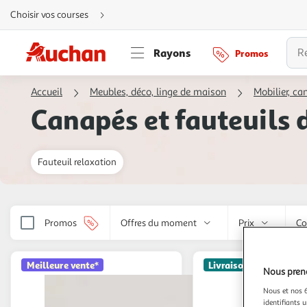
Aller
Choisir vos courses
directement
au
contenu
Aller
Rayons
Promos
directement
à
la
recherche
Accueil
Meubles, déco, linge de maison
Mobilier, can
Aller
directement
Canapés et fauteuils 
à
la
navigation
Aller
directement
à
Fauteuil relaxation
la
rubrique
besoin
d'aide
Promos
Offres du moment
Prix
Co
Meilleure vente*
Livraison offerte
Nous preno
Nous et nos 6
identifiants u