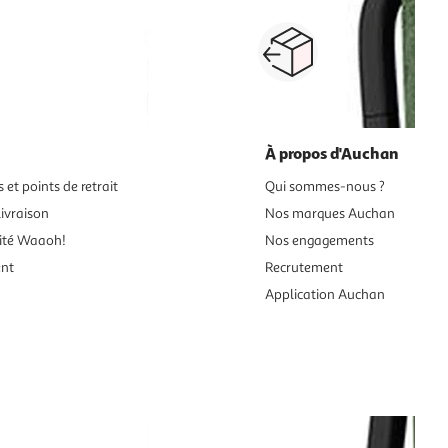
Paiement sécurisé en ligne
Retour produits : 3
ou au retrait
pour changer d’avi
À propos d'Auchan
 et points de retrait
Qui sommes-nous ?
ivraison
Nos marques Auchan
ité Waaoh!
Nos engagements
ent
Recrutement
Application Auchan