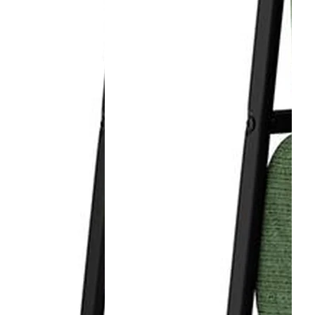
es aux mineurs de moins de 18 ans
vente en ligne.
nditions des offres et promotions
Gérer mes préférences
Politique de c
Auchan 2026 © Tous droits réservés