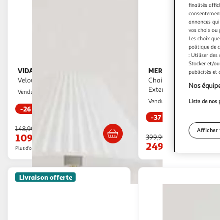
finalités affi
consentement,
annonces qui 
vos choix ou 
Les choix que
politique de 
: Utiliser des
Stocker et/ou
VIDAXL
MERAX
Chaise de relaxation Noir
Fauteuil à Bascule Rocking
publicités et
Velours
Chair Avec Repose-pied
Nos équipe
Extensible Blanc
Multishop
Vendu par
Modern Life
Liste de nos 
Vendu par
-26 %
-37 %
Livraison dès 5/6 jours
Livraison dès 2
148,99€
Afficher 
109,98€
399,99€
249,99€
Plus d'offres à partir de
127.46€
Livraison offerte