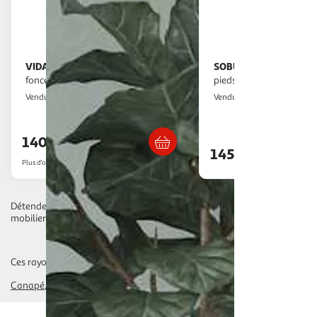
VIDAXL
SOBUY
Chaise de relaxation Vert
Fauteuil relax avec repose-
fonce Velours
pieds beige 59,5x74x78
Multishop
SoBuy
Vendu par
Vendu par
Livraison dès 5/6 jours
Livraison dè
140,47€
145,99€
Plus d'offres à partir de
159.98€
Détendez-vous profondément avec notre sélection de canapés et fauteui
mobilier de relaxation sur Auchan.fr et bénéficiez d'une livraison rapide 
Ces rayons pourraient également vous intéresser :
Canapé
banquette, clic-clac, futon
fauteuil, chauffeuse
pouf