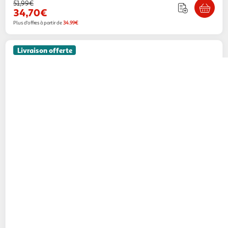
51,99€
34,70€
Plus d'offres à partir de
34.99€
Livraison offerte
VS VENTA-STOCK
Bureau Huelva 1 porte 1
tiroir blanc, 108 cm longueur
VS Venta-Stock
Vendu par