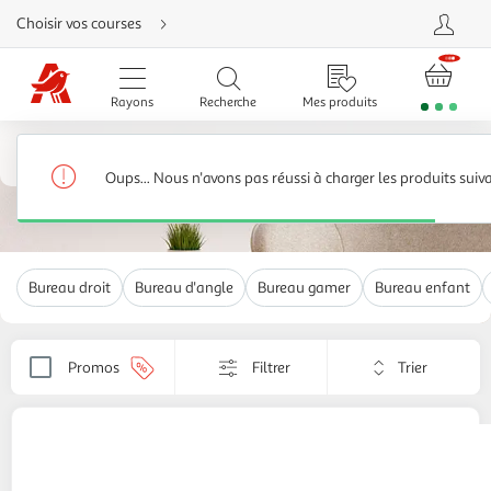
Aller
Choisir vos courses
directement
au
contenu
Aller
directement
Rayons
Recherche
Mes produits
à
la
recherche
Meubles et chaises de bureau
Aller
directement
Meubles bureau
320 produits
à
Oups... Nous n'avons pas réussi à charger les produits suiv
la
navigation
Aller
directement
à
la
rubrique
Bureau droit
Bureau d'angle
Bureau gamer
Bureau enfant
besoin
d'aide
Trier
Promos
Filtrer
Appliquer
par
le
critère
de
QILIVE
Bureau gaming Q.3445 - Noir
tri.
99,99€ / pce
Votre
page