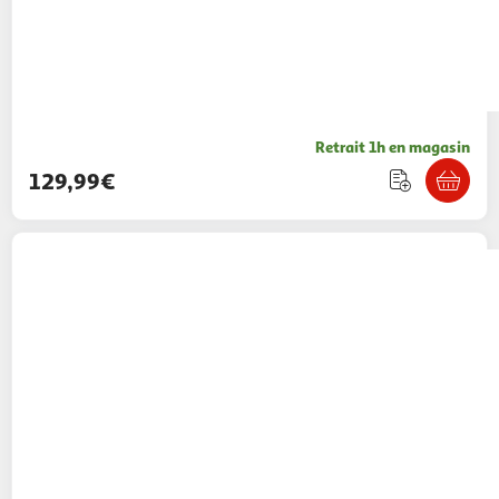
Retrait 1h en magasin
129,99€
SUBSONIC
Bureau gaming Dragon Ball Super
119,99€ / pce
Auchan
Vendu par