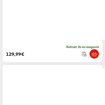
Retrait 1h en magasin
129,99€
KONIX
Bureau Gaming Naruto Shippuden
129,99€ / pce
Auchan
Vendu par