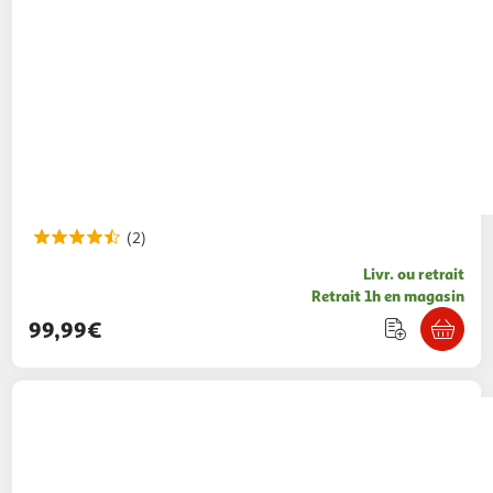
(2)
Livr. ou retrait
Retrait 1h en magasin
99,99€
Bureau Gaming One Piece
129,99€ / pce
Auchan
Vendu par