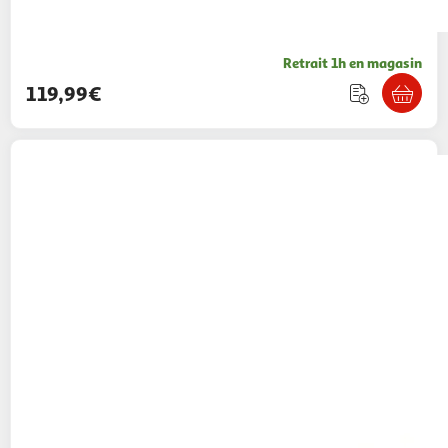
Retrait 1h en magasin
119,99€
ATMOSPHERA
Bureau 2 portes 1 niche
L105cm CAMELIA
211,11€ / pce
Toilinux
Vendu par