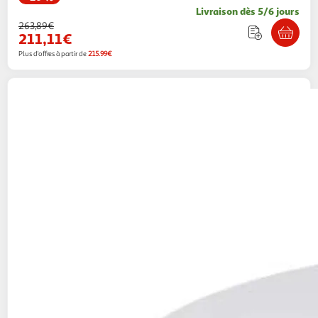
Livraison dès 5/6 jours
263,89€
211,11€
Plus d'offres à partir de
215.99€
Atmosphera Kids
Table enfant design
douceur 60cm blanc
Multishop
Vendu par