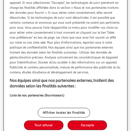
appareil. Si vous sélectionnez "J'accepte", les technologies de suivi prendront en
charge les finalités affichées dans la section « Nous et nos partenaires traitons
des données pour fournir ». Si vous retirez votre consentement, elles seront
désactivées. Si les technologies de suivi sont désactivées, il est possible que
certains contenus et annonces qui vous sont présentés ne soient pas pertinents
pour vous. Vous pouvez faire réapparaître ce menu pour modifier vos choix ou
Bureau Gaming One Piece
pour retirer votre consentement à tout moment en cliquant sur le lien "Gérer
Accessoire Gaming
mes préférences" en bas de page. Les choix que vous avez fait auront un effet
En savoir +
sur notre ou nos sites web. Pour plus d’informations, reportez-vous à notre
politique de confidentialité. Nos équipes ainsi que nos partenaires externes
Garantie légale: 2 ans (
voir CGV
)
traitent des données selon les finalités suivantes : Utiliser des données de
Auchan
Vendu par
géolocalisation précises. Analyser activement les caractéristiques de l’appareil
pour l’identification. Stocker et/ou accéder à des informations sur un appareil.
Publicités et contenu personnalisés, mesure de performance des publicités et du
Retrait 1h en magasin
contenu, études d’audience et développement de services.
Paiement en ligne ·
Service offert
Nos équipes ainsi que nos partenaires externes, traitent des
Choisir un magasin
données selon les finalités suivantes :
Liste de nos partenaires (fournisseurs)
Ajouter au panier
129,99€
129,99€ / pce
Afficher toutes les finalités
Ajouter à une liste
Tout refuser
J'accepte