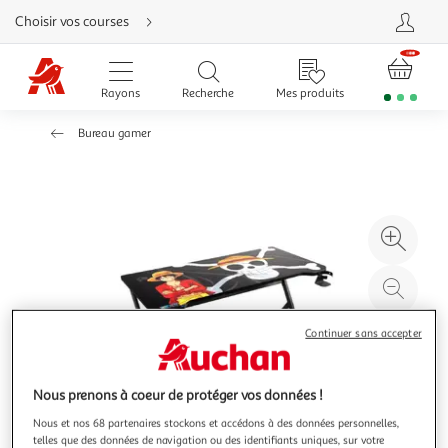
Aller
Choisir vos courses
directement
au
contenu
Aller
directement
Rayons
Recherche
Mes produits
à
la
recherche
Bureau gamer
Aller
directement
à
la
navigation
Aller
directement
à
Agr
la
rubrique
l'il
besoin
d'aide
à
Réd
20
l'il
à
Par
Continuer sans accepter
100
le
%
pro
Nous prenons à coeur de protéger vos données !
Nous et nos 68 partenaires stockons et accédons à des données personnelles,
telles que des données de navigation ou des identifiants uniques, sur votre