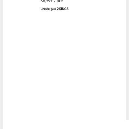
86,99€ / pce
2KINGS
Vendu par