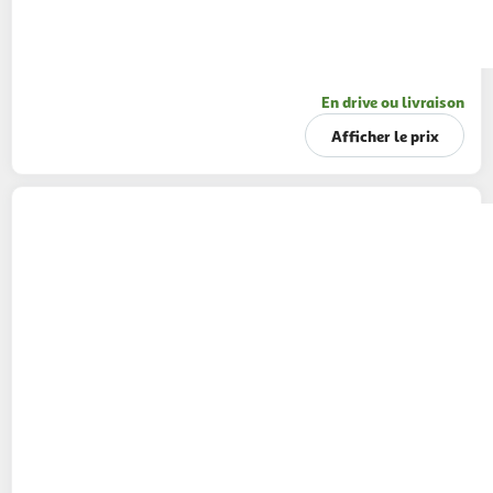
En drive ou livraison
Afficher le prix
IDLITERIE
Matelas bébé en mousse
déhoussable, confortable et fabriqué en
France
1 coloris