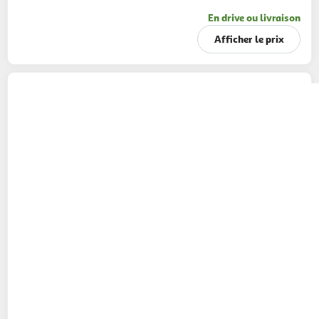
En drive ou livraison
Afficher le prix
IDLITERIE
Matelas bébé mousse à mémoire
de forme, confort et soutien fermes
1 coloris