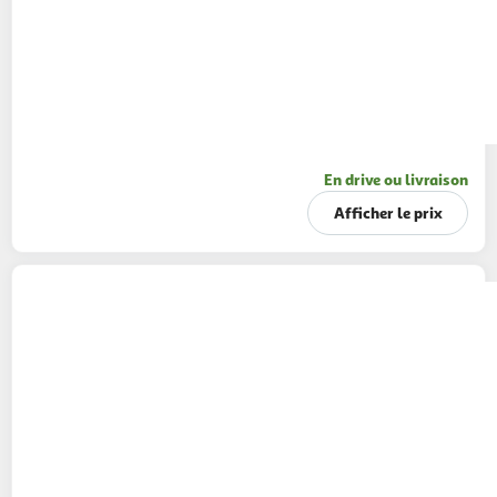
En drive ou livraison
Afficher le prix
IDLITERIE
Matelas bébé en latex et mousse,
déhoussable, fabrication française
1 coloris