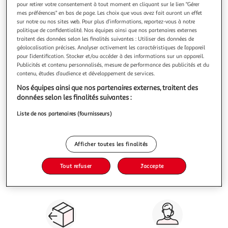
pour retirer votre consentement à tout moment en cliquant sur le lien "Gérer
mes préférences" en bas de page. Les choix que vous avez fait auront un effet
sur notre ou nos sites web. Pour plus d’informations, reportez-vous à notre
politique de confidentialité. Nos équipes ainsi que nos partenaires externes
Description
traitent des données selon les finalités suivantes : Utiliser des données de
géolocalisation précises. Analyser activement les caractéristiques de l’appareil
pour l’identification. Stocker et/ou accéder à des informations sur un appareil.
Caractéristiques
Publicités et contenu personnalisés, mesure de performance des publicités et du
contenu, études d’audience et développement de services.
Nos équipes ainsi que nos partenaires externes, traitent des
Avis clients
(0)
données selon les finalités suivantes :
Liste de nos partenaires (fournisseurs)
Afficher toutes les finalités
Vos courses à domicile, en
Paiement sécurisé en ligne
Tout refuser
J'accepte
drive ou click & collect
ou au retrait