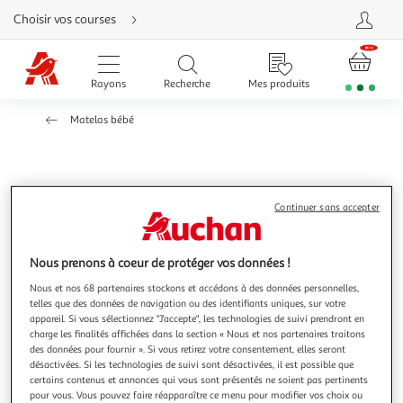
Aller
Choisir vos courses
directement
au
contenu
Aller
directement
Rayons
Recherche
Mes produits
à
la
recherche
Matelas bébé
Aller
directement
à
la
navigation
Aller
directement
à
IDLITERIE
Continuer sans accepter
la
Matelas bébé en mousse FERME, déhoussable et
rubrique
besoin
fabrication française
d'aide
Nous prenons à coeur de protéger vos données !
Matelas bébé en mousse : confort et sécurité Découvrez
notre matelas bébé en mousse, spécialement conçu pour
Nous et nos 68 partenaires stockons et accédons à des données personnelles,
offrir à votre enfant le confort et la sécurité nécessaires
En savoir +
telles que des données de navigation ou des identifiants uniques, sur votre
pour des nuits paisibles. Avec une densité de 20 kg/m , ce
appareil. Si vous sélectionnez "J'accepte", les technologies de suivi prendront en
Vous voulez connaître le prix de ce produit ?
matelas procure un soutien ferme tout en restant doux et
charge les finalités affichées dans la section « Nous et nos partenaires traitons
des données pour fournir ». Si vous retirez votre consentement, elles seront
agréable pour l
désactivées. Si les technologies de suivi sont désactivées, il est possible que
Afficher le prix
certains contenus et annonces qui vous sont présentés ne soient pas pertinents
pour vous. Vous pouvez faire réapparaître ce menu pour modifier vos choix ou