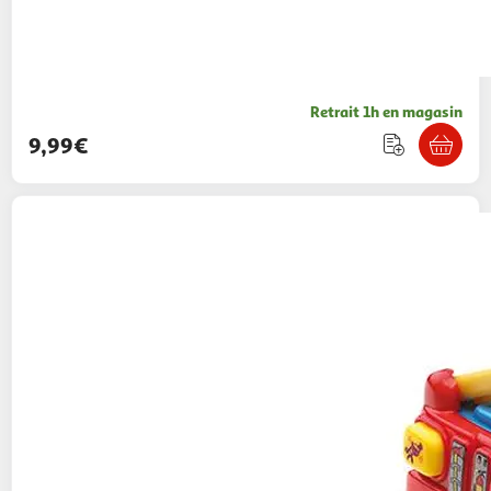
Retrait 1h en magasin
9,99€
VTECH
Tut Tut Bolides Véhicules Suprises
11,99€ / pce
Auchan
Vendu par