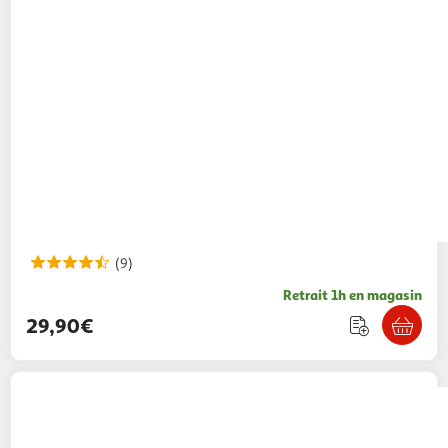
(9)
Retrait 1h en magasin
29,90€
VTECH
Adaptateur Secteur Universel
15,99€ / pce