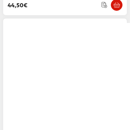
44,50€
VTECH
Tablette P'tit Genius Magic Light et
piano intégré
29,99€ / pce
Auchan
Vendu par