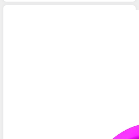
VTECH
Tablette Storio Max - Rose
112,99€ / pce
Auchan
Vendu par