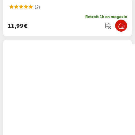
(2)
Retrait 1h en magasin
11,99€
VTECH
Kidizoom Fun - Bleu
44,50€ / pce
Auchan
Vendu par