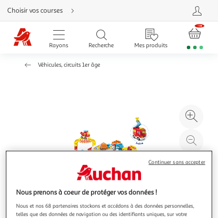
Aller
Choisir vos courses
directement
au
contenu
Aller
directement
Rayons
Recherche
Mes produits
à
la
recherche
Véhicules, circuits 1er âge
Aller
directement
à
la
navigation
Aller
directement
à
Agr
la
rubrique
l'il
besoin
d'aide
à
Réd
20
l'il
à
Par
Continuer sans accepter
100
le
%
pro
Nous prenons à coeur de protéger vos données !
Nous et nos 68 partenaires stockons et accédons à des données personnelles,
telles que des données de navigation ou des identifiants uniques, sur votre