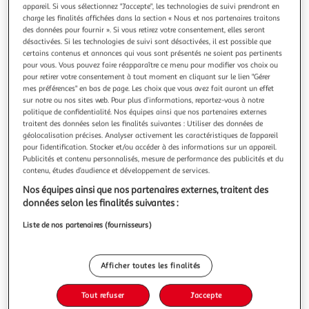
Illustration
Illustrati
appareil. Si vous sélectionnez "J'accepte", les technologies de suivi prendront en
précédente
suivante
charge les finalités affichées dans la section « Nous et nos partenaires traitons
des données pour fournir ». Si vous retirez votre consentement, elles seront
désactivées. Si les technologies de suivi sont désactivées, il est possible que
certains contenus et annonces qui vous sont présentés ne soient pas pertinents
pour vous. Vous pouvez faire réapparaître ce menu pour modifier vos choix ou
4.6
(22)
pour retirer votre consentement à tout moment en cliquant sur le lien "Gérer
VTECH
mes préférences" en bas de page. Les choix que vous avez fait auront un effet
sur notre ou nos sites web. Pour plus d’informations, reportez-vous à notre
Mon Premier Garage Interactif Tut Tut Bolides
politique de confidentialité. Nos équipes ainsi que nos partenaires externes
Garantie fabricant: 2 ans *
traitent des données selon les finalités suivantes : Utiliser des données de
géolocalisation précises. Analyser activement les caractéristiques de l’appareil
Auchan
Vendu par
pour l’identification. Stocker et/ou accéder à des informations sur un appareil.
Publicités et contenu personnalisés, mesure de performance des publicités et du
Retrait 1h en magasin
contenu, études d’audience et développement de services.
Paiement en ligne ·
Service offert
Nos équipes ainsi que nos partenaires externes, traitent des
Choisir un magasin
données selon les finalités suivantes :
Liste de nos partenaires (fournisseurs)
Ajouter au panier
39,90€
39,90€ / pce
Afficher toutes les finalités
dont 0,23€ d'éco-part.
Ajouter à une liste
Tout refuser
J'accepte