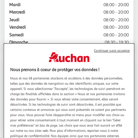
Mardi
08:00 - 20:00
Mercredi
08:00 - 20:00
Jeudi
08:00 - 20:00
Vendredi
08:00 - 20:00
Samedi
08:00 - 20:00
Dimanche
08:30 - 19:30
Continuer sans accepter
Contact
Nous prenons à coeur de protéger vos données !
Nous et nos 68 partenaires stockons et accédons à des données personnelles,
telles que des données de navigation ou des identifiants uniques, sur votre
Espace sourds
appareil. Si vous sélectionnez "J'accepte", les technologies de suivi prendront en
charge les finalités affichées dans la section « Nous et nos partenaires traitons
des données pour fournir ». Si vous retirez votre consentement, elles seront
04.93.58.45.00
désactivées. Si les technologies de suivi sont désactivées, il est possible que
certains contenus et annonces qui vous sont présentés ne soient pas pertinents
pour vous. Vous pouvez faire réapparaître ce menu pour modifier vos choix ou
pour retirer votre consentement à tout moment en cliquant sur le lien "Gérer
Voir l'itinéraire
mes préférences" en bas de page. Les choix que vous avez fait auront un effet
sur notre ou nos sites web. Pour plus d’informations, reportez-vous à notre
politique de confidentialité. Nos équipes ainsi que nos partenaires externes