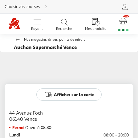
Aller
Choisir vos courses
directement
au
contenu
Aller
directement
Rayons
Recherche
Mes produits
à
la
recherche
Nos magasins, drives, points de retrait
Aller
directement
Auchan Supermarché Vence
à
la
navigation
Aller
directement
à
Ouverture
dimanche 16 août de 08:30
la
rubrique
exceptionnelle
à 19:30
besoin
d'aide
Afficher sur la carte
44 Avenue Foch
Fermé
Ouvre à
08:30
Lundi
08:00 - 20:00