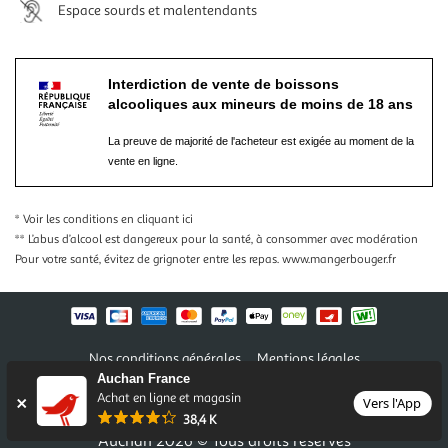
Espace sourds et malentendants
Interdiction de vente de boissons
alcooliques aux mineurs de moins de 18 ans
La preuve de majorité de l'acheteur est exigée au moment de la
vente en ligne.
* Voir les conditions
en cliquant ici
** L’abus d’alcool est dangereux pour la santé, à consommer avec modération
Pour votre santé, évitez de grignoter entre les repas.
www.mangerbouger.fr
Nos conditions générales
Mentions légales
Auchan France
Conditions des offres et promotions
Gérer mes préférences
Achat en ligne et magasin
Politique de confidentialité
Informations légales marketplace
Vers l'App
38,4 K
Auchan 2026 © Tous droits réservés