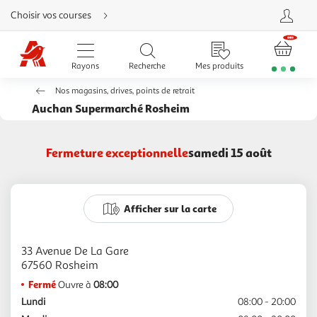
Aller
Choisir vos courses
directement
au
contenu
Aller
directement
Rayons
Recherche
Mes produits
à
la
recherche
Nos magasins, drives, points de retrait
Aller
directement
Auchan Supermarché Rosheim
à
la
navigation
Aller
Fermeture exceptionnelle
samedi 15 août
directement
à
la
rubrique
besoin
d'aide
Afficher sur la carte
33 Avenue De La Gare
Fermé
Ouvre à
08:00
Lundi
08:00 - 20:00