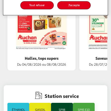
Tout refuser
J'accepte
Halles, tops supers
Saveurs 
Du 04/08/2026 au 08/08/2026
Du 28/07/202
Station service
ÉTHANOL
GASOIL
SP98
SP95 E10