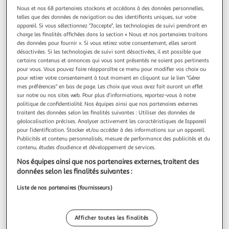
Nous et nos 68 partenaires stockons et accédons à des données personnelles,
telles que des données de navigation ou des identifiants uniques, sur votre
Quels services trouver dans mon Auchan
appareil. Si vous sélectionnez "J'accepte", les technologies de suivi prendront en
Supermarché Rosheim ?
charge les finalités affichées dans la section « Nous et nos partenaires traitons
des données pour fournir ». Si vous retirez votre consentement, elles seront
désactivées. Si les technologies de suivi sont désactivées, il est possible que
certains contenus et annonces qui vous sont présentés ne soient pas pertinents
Billetterie
pour vous. Vous pouvez faire réapparaître ce menu pour modifier vos choix ou
pour retirer votre consentement à tout moment en cliquant sur le lien "Gérer
mes préférences" en bas de page. Les choix que vous avez fait auront un effet
sur notre ou nos sites web. Pour plus d’informations, reportez-vous à notre
politique de confidentialité. Nos équipes ainsi que nos partenaires externes
Tirage Photo
traitent des données selon les finalités suivantes : Utiliser des données de
géolocalisation précises. Analyser activement les caractéristiques de l’appareil
pour l’identification. Stocker et/ou accéder à des informations sur un appareil.
Publicités et contenu personnalisés, mesure de performance des publicités et du
contenu, études d’audience et développement de services.
Les catalogues du moment
Nos équipes ainsi que nos partenaires externes, traitent des
données selon les finalités suivantes :
Liste de nos partenaires (fournisseurs)
Afficher toutes les finalités