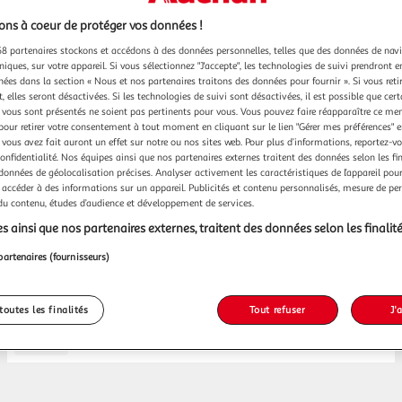
ns à coeur de protéger vos données !
8 partenaires stockons et accédons à des données personnelles, telles que des données de nav
niques, sur votre appareil. Si vous sélectionnez "J'accepte", les technologies de suivi prendront e
chées dans la section « Nous et nos partenaires traitons des données pour fournir ». Si vous retir
 elles seront désactivées. Si les technologies de suivi sont désactivées, il est possible que cer
vous sont présentés ne soient pas pertinents pour vous. Vous pouvez faire réapparaître ce me
pour retirer votre consentement à tout moment en cliquant sur le lien "Gérer mes préférences" 
 vous avez fait auront un effet sur notre ou nos sites web. Pour plus d’informations, reportez-v
confidentialité. Nos équipes ainsi que nos partenaires externes traitent des données selon les fi
Espace sourds
03.28.76.98.40
 données de géolocalisation précises. Analyser activement les caractéristiques de l’appareil pour 
 accéder à des informations sur un appareil. Publicités et contenu personnalisés, mesure de p
 du contenu, études d’audience et développement de services.
s ainsi que nos partenaires externes, traitent des données selon les finalité
partenaires (fournisseurs)
es trouver dans mon Auchan Supermar
toutes les finalités
Tout refuser
J'
Billetterie