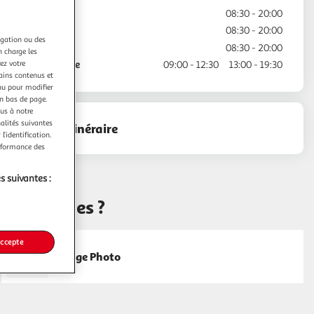
Jeudi
08:30 - 20:00
Vendredi
08:30 - 20:00
igation ou des
Samedi
08:30 - 20:00
n charge les
ez votre
Dimanche
09:00 - 12:30
13:00 - 19:30
tains contenus et
nu pour modifier
en bas de page.
ous à notre
nalités suivantes
Voir l'itinéraire
l’identification.
erformance des
s suivantes :
ché Orchies ?
accepte
Tirage Photo