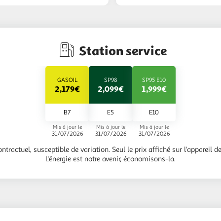
Station service
GASOIL
SP98
SP95 E10
2,179€
2,099€
1,999€
B7
E5
E10
Mis à jour le
Mis à jour le
Mis à jour le
31/07/2026
31/07/2026
31/07/2026
ontractuel, susceptible de variation. Seul le prix affiché sur l'appareil de 
L'énergie est notre avenir, économisons-la.