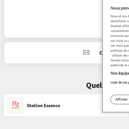
Nous preno
Nous et nos 6
identifiants u
finalités affi
consentement,
annonces qui 
vos choix ou 
Les choix que
politique de 
Contact
: Utiliser des
Stocker et/ou
publicités et
Nos équipe
Liste de nos 
Quels servic
Afficher 
Station Essence