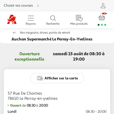
Aller
Choisir vos courses
directement
au
contenu
Aller
directement
Rayons
Recherche
Mes produits
à
la
recherche
Nos magasins, drives, points de retrait
Aller
directement
Auchan Supermarché Le Perray-En-Yvelines
à
la
navigation
Aller
Ouverture
samedi 15 août de 08:30 à
directement
à
exceptionnelle
19:00
la
rubrique
besoin
d'aide
Afficher sur la carte
57 Rue De Chartres
Ouvert
de
08:30
à
20:00
Lundi
08:30 - 20:00