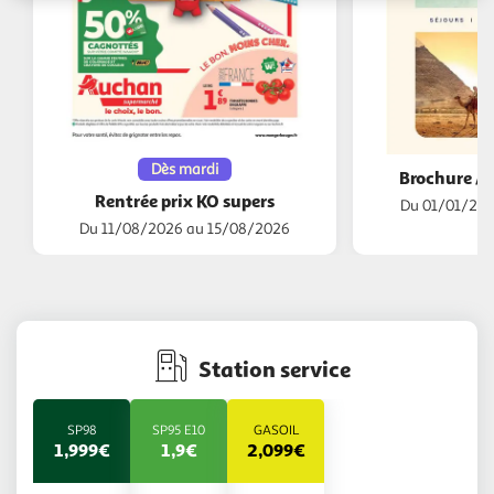
Dès mardi
Brochure A
Rentrée prix KO supers
Du 01/01/202
Du 11/08/2026 au 15/08/2026
Station service
SP98
SP95 E10
GASOIL
1,999€
1,9€
2,099€