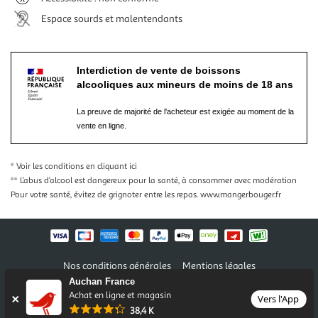
Espace sourds et malentendants
Interdiction de vente de boissons
alcooliques aux mineurs de moins de 18 ans
La preuve de majorité de l'acheteur est exigée au moment de la
vente en ligne.
* Voir les conditions
en cliquant ici
** L’abus d’alcool est dangereux pour la santé, à consommer avec modération
Pour votre santé, évitez de grignoter entre les repas.
www.mangerbouger.fr
Nos conditions générales
Mentions légales
Conditions des offres et promotions
Gérer mes préférences
Auchan France
Achat en ligne et magasin
Politique de confidentialité
Informations légales marketplace
Vers l'App
38,4 K