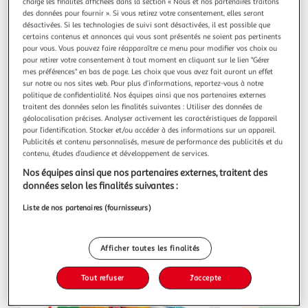
charge les finalités affichées dans la section « Nous et nos partenaires traitons
des données pour fournir ». Si vous retirez votre consentement, elles seront
désactivées. Si les technologies de suivi sont désactivées, il est possible que
Quels services trouver dans mon Auchan
certains contenus et annonces qui vous sont présentés ne soient pas pertinents
Supermarché Le Perray-En-Yvelines ?
pour vous. Vous pouvez faire réapparaître ce menu pour modifier vos choix ou
pour retirer votre consentement à tout moment en cliquant sur le lien "Gérer
mes préférences" en bas de page. Les choix que vous avez fait auront un effet
sur notre ou nos sites web. Pour plus d’informations, reportez-vous à notre
Billetterie
politique de confidentialité. Nos équipes ainsi que nos partenaires externes
traitent des données selon les finalités suivantes : Utiliser des données de
géolocalisation précises. Analyser activement les caractéristiques de l’appareil
pour l’identification. Stocker et/ou accéder à des informations sur un appareil.
Publicités et contenu personnalisés, mesure de performance des publicités et du
contenu, études d’audience et développement de services.
Les catalogues du moment
Nos équipes ainsi que nos partenaires externes, traitent des
données selon les finalités suivantes :
Liste de nos partenaires (fournisseurs)
Afficher toutes les finalités
Tout refuser
J'accepte