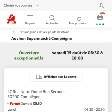
Aller
Choisir vos courses
directement
au
contenu
Aller
directement
Rayons
Recherche
Mes produits
à
la
recherche
Nos magasins, drives, points de retrait
Aller
directement
Auchan Supermarché Compiègne
à
la
navigation
Aller
Ouverture
samedi 15 août de 08:30 à
directement
à
exceptionnelle
18:00
la
rubrique
besoin
d'aide
Afficher sur la carte
47 Rue Notre Dame Bon Secours
Fermé
Ouvre à
08:30
Lundi
08:30 - 20:30