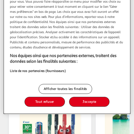
pour vous. Vous pouvez faire réapparaître ce menu pour modifier vos choix ou
pour retirer votre consentement à tout moment en cliquant sur le lien "Gérer
mes préférences" en bas de page. Les choix que vous avez fait auront un effet
Quels services trouver dans mon Auchan
sur notre ou nos sites web. Pour plus d’informations, reportez-vous à notre
Supermarché Compiègne ?
politique de confidentialité. Nos équipes ainsi que nos partenaires externes
traitent des données selon les finalités suivantes : Utiliser des données de
géolocalisation précises. Analyser activement les caractéristiques de l’appareil
pour l’identification. Stocker et/ou accéder à des informations sur un appareil.
Billetterie
Publicités et contenu personnalisés, mesure de performance des publicités et du
contenu, études d’audience et développement de services.
Nos équipes ainsi que nos partenaires externes, traitent des
données selon les finalités suivantes :
Liste de nos partenaires (fournisseurs)
Les catalogues du moment
Afficher toutes les finalités
Tout refuser
J'accepte