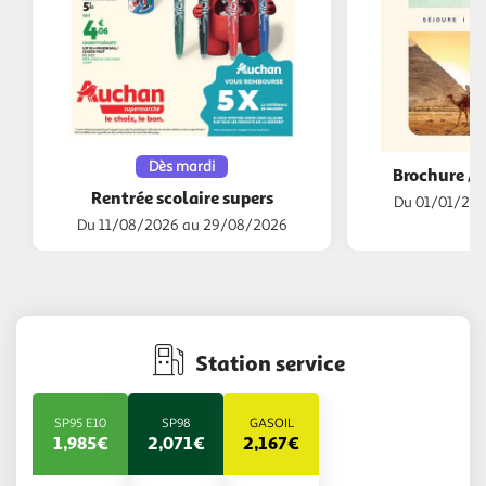
Dès mardi
Brochure A
Rentrée scolaire supers
Du 01/01/202
Du 11/08/2026 au 29/08/2026
Station service
SP95 E10
SP98
GASOIL
1,985€
2,071€
2,167€