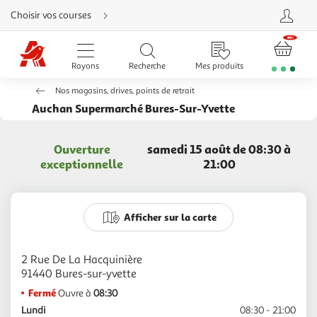
Aller
Choisir vos courses
directement
au
contenu
Aller
directement
Rayons
Recherche
Mes produits
à
la
recherche
Nos magasins, drives, points de retrait
Aller
directement
Auchan Supermarché Bures-Sur-Yvette
à
la
navigation
Aller
Ouverture
samedi 15 août de 08:30 à
directement
à
exceptionnelle
21:00
la
rubrique
besoin
d'aide
Afficher sur la carte
2 Rue De La Hacquinière
Fermé
Ouvre à
08:30
Lundi
08:30 - 21:00