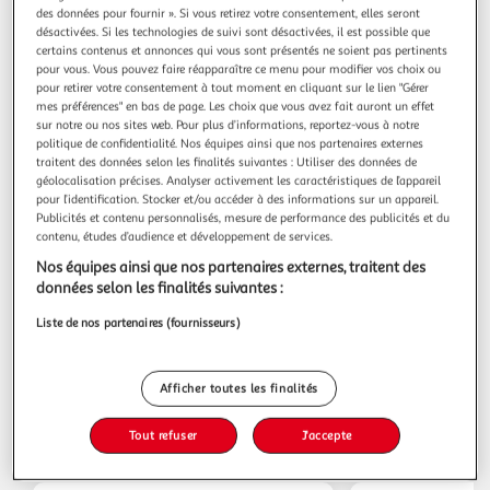
des données pour fournir ». Si vous retirez votre consentement, elles seront
désactivées. Si les technologies de suivi sont désactivées, il est possible que
certains contenus et annonces qui vous sont présentés ne soient pas pertinents
Quels services trouver dans mon Auchan
pour vous. Vous pouvez faire réapparaître ce menu pour modifier vos choix ou
Supermarché Bures-Sur-Yvette ?
pour retirer votre consentement à tout moment en cliquant sur le lien "Gérer
mes préférences" en bas de page. Les choix que vous avez fait auront un effet
sur notre ou nos sites web. Pour plus d’informations, reportez-vous à notre
politique de confidentialité. Nos équipes ainsi que nos partenaires externes
Retrait Marchandises
traitent des données selon les finalités suivantes : Utiliser des données de
géolocalisation précises. Analyser activement les caractéristiques de l’appareil
pour l’identification. Stocker et/ou accéder à des informations sur un appareil.
Publicités et contenu personnalisés, mesure de performance des publicités et du
contenu, études d’audience et développement de services.
Billetterie
Nos équipes ainsi que nos partenaires externes, traitent des
données selon les finalités suivantes :
Liste de nos partenaires (fournisseurs)
Tirage Photo
Afficher toutes les finalités
Tout refuser
J'accepte
Les catalogues du moment