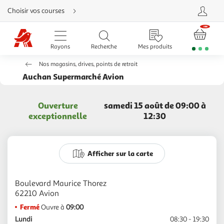
Aller
Choisir vos courses
directement
au
contenu
Aller
directement
Rayons
Recherche
Mes produits
à
la
recherche
Nos magasins, drives, points de retrait
Aller
directement
Auchan Supermarché Avion
à
la
navigation
Aller
Ouverture
samedi 15 août de 09:00 à
directement
à
exceptionnelle
12:30
la
rubrique
besoin
d'aide
Afficher sur la carte
Boulevard Maurice Thorez
Fermé
Ouvre à
09:00
Lundi
08:30 - 19:30