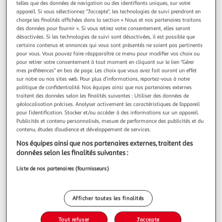
telles que des données de navigation ou des identifiants uniques, sur votre
appareil. Si vous sélectionnez "J'accepte", les technologies de suivi prendront en
charge les finalités affichées dans la section « Nous et nos partenaires traitons
Quels services trouver dans mon Auchan
des données pour fournir ». Si vous retirez votre consentement, elles seront
Supermarché Avion ?
désactivées. Si les technologies de suivi sont désactivées, il est possible que
certains contenus et annonces qui vous sont présentés ne soient pas pertinents
pour vous. Vous pouvez faire réapparaître ce menu pour modifier vos choix ou
pour retirer votre consentement à tout moment en cliquant sur le lien "Gérer
Billetterie
mes préférences" en bas de page. Les choix que vous avez fait auront un effet
sur notre ou nos sites web. Pour plus d’informations, reportez-vous à notre
politique de confidentialité. Nos équipes ainsi que nos partenaires externes
traitent des données selon les finalités suivantes : Utiliser des données de
géolocalisation précises. Analyser activement les caractéristiques de l’appareil
Tirage Photo
pour l’identification. Stocker et/ou accéder à des informations sur un appareil.
Publicités et contenu personnalisés, mesure de performance des publicités et du
contenu, études d’audience et développement de services.
Nos équipes ainsi que nos partenaires externes, traitent des
données selon les finalités suivantes :
Les catalogues du moment
Liste de nos partenaires (fournisseurs)
Afficher toutes les finalités
Tout refuser
J'accepte