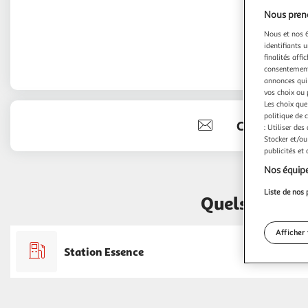
Nous preno
Nous et nos 6
identifiants u
finalités affi
consentement,
annonces qui 
vos choix ou 
Les choix que
politique de 
Contact
: Utiliser des
Stocker et/ou
publicités et
Nos équipe
Liste de nos 
Quels servic
Afficher 
Station Essence