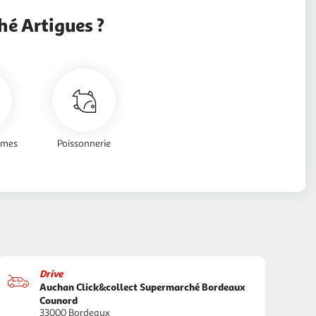
é Artigues ?
umes
Poissonnerie
Drive
Auchan Click&collect Supermarché Bordeaux
Counord
33000 Bordeaux