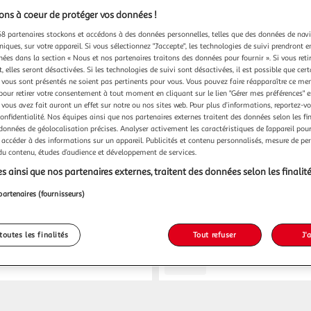
ns à coeur de protéger vos données !
8 partenaires stockons et accédons à des données personnelles, telles que des données de nav
niques, sur votre appareil. Si vous sélectionnez "J'accepte", les technologies de suivi prendront e
chées dans la section « Nous et nos partenaires traitons des données pour fournir ». Si vous retir
 elles seront désactivées. Si les technologies de suivi sont désactivées, il est possible que cer
vous sont présentés ne soient pas pertinents pour vous. Vous pouvez faire réapparaître ce me
pour retirer votre consentement à tout moment en cliquant sur le lien "Gérer mes préférences" 
 vous avez fait auront un effet sur notre ou nos sites web. Pour plus d’informations, reportez-v
confidentialité. Nos équipes ainsi que nos partenaires externes traitent des données selon les fi
Espace sourds
05.56.72.55.00
 données de géolocalisation précises. Analyser activement les caractéristiques de l’appareil pour 
 accéder à des informations sur un appareil. Publicités et contenu personnalisés, mesure de p
 du contenu, études d’audience et développement de services.
s ainsi que nos partenaires externes, traitent des données selon les finalité
partenaires (fournisseurs)
es trouver dans mon Auchan Supermarc
toutes les finalités
Tout refuser
J'
Billetterie