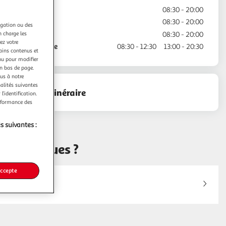
Jeudi
08:30 - 20:00
Vendredi
08:30 - 20:00
igation ou des
n charge les
Samedi
08:30 - 20:00
ez votre
Dimanche
08:30 - 12:30
13:00 - 20:30
tains contenus et
nu pour modifier
en bas de page.
ous à notre
nalités suivantes
Voir l'itinéraire
l’identification.
erformance des
s suivantes :
hé Artigues ?
accepte