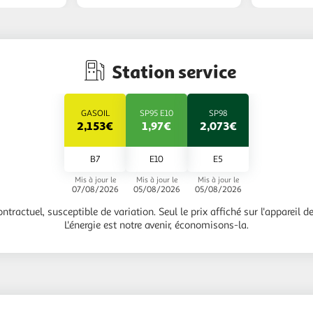
Station service
GASOIL
SP95 E10
SP98
2,153€
1,97€
2,073€
B7
E10
E5
Mis à jour le
Mis à jour le
Mis à jour le
07/08/2026
05/08/2026
05/08/2026
ontractuel, susceptible de variation. Seul le prix affiché sur l'appareil de 
L'énergie est notre avenir, économisons-la.