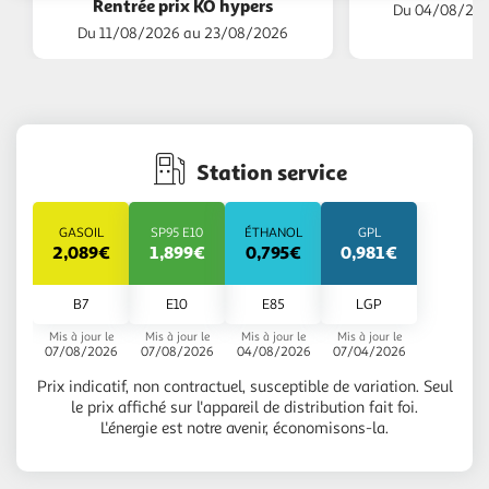
Rentrée prix KO hypers
Du 04/08/202
Du 11/08/2026 au 23/08/2026
Station service
GASOIL
SP95 E10
ÉTHANOL
GPL
2,089€
1,899€
0,795€
0,981€
B7
E10
E85
LGP
Mis à jour le
Mis à jour le
Mis à jour le
Mis à jour le
07/08/2026
07/08/2026
04/08/2026
07/04/2026
Prix indicatif, non contractuel, susceptible de variation. Seul
le prix affiché sur l'appareil de distribution fait foi.
L'énergie est notre avenir, économisons-la.