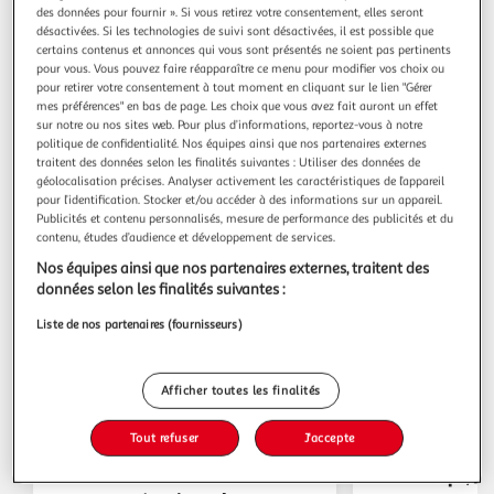
des données pour fournir ». Si vous retirez votre consentement, elles seront
désactivées. Si les technologies de suivi sont désactivées, il est possible que
certains contenus et annonces qui vous sont présentés ne soient pas pertinents
Les catalogues du moment
pour vous. Vous pouvez faire réapparaître ce menu pour modifier vos choix ou
pour retirer votre consentement à tout moment en cliquant sur le lien "Gérer
mes préférences" en bas de page. Les choix que vous avez fait auront un effet
sur notre ou nos sites web. Pour plus d’informations, reportez-vous à notre
politique de confidentialité. Nos équipes ainsi que nos partenaires externes
traitent des données selon les finalités suivantes : Utiliser des données de
géolocalisation précises. Analyser activement les caractéristiques de l’appareil
pour l’identification. Stocker et/ou accéder à des informations sur un appareil.
Publicités et contenu personnalisés, mesure de performance des publicités et du
contenu, études d’audience et développement de services.
Nos équipes ainsi que nos partenaires externes, traitent des
données selon les finalités suivantes :
Liste de nos partenaires (fournisseurs)
Afficher toutes les finalités
Tout refuser
J'accepte
Dès mardi
Tops, Ha