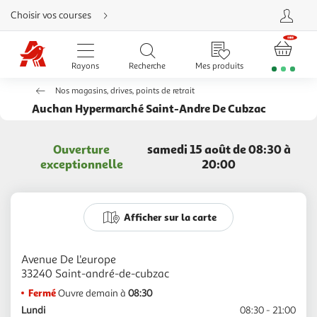
Aller
Choisir vos courses
directement
au
contenu
Aller
directement
Rayons
Recherche
Mes produits
à
la
recherche
Nos magasins, drives, points de retrait
Aller
directement
Auchan Hypermarché Saint-Andre De Cubzac
à
la
navigation
Aller
Ouverture
samedi 15 août de 08:30 à
directement
à
exceptionnelle
20:00
la
rubrique
besoin
d'aide
Afficher sur la carte
Avenue De L'europe
Fermé
Ouvre demain à
08:30
Lundi
08:30 - 21:00