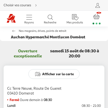
Aller
Choisir vos courses
directement
au
contenu
Aller
directement
Rayons
Recherche
Mes produits
à
la
recherche
Nos magasins, drives, points de retrait
Aller
directement
Auchan Hypermarché Montlucon Domérat
à
la
navigation
Aller
Ouverture
samedi 15 août de 08:30 à
directement
à
exceptionnelle
20:00
la
rubrique
besoin
d'aide
Afficher sur la carte
Cc Terre Neuve, Route De Gueret
Fermé
Ouvre demain à
08:30
Lundi
08:30 - 21:00