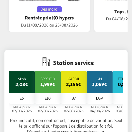
Dès mardi
Tops, Ha
Rentrée prix KO hypers
Du 04/08/202
Du 11/08/2026 au 23/08/2026
Station service
SP98
SP95 E10
GASOIL
GPL
ÉTHANO
2,08€
1,999€
2,155€
1,069€
0,828
E5
E10
B7
LGP
E85
Mis à jour le
Mis à jour le
Mis à jour le
Mis à jour le
Mis à jour 
07/08/2026
07/08/2026
07/08/2026
04/08/2026
03/08/20
Prix indicatif, non contractuel, susceptible de variation. Seul
le prix affiché sur l'appareil de distribution fait foi.
L'énergie est notre avenir, économisons-la.