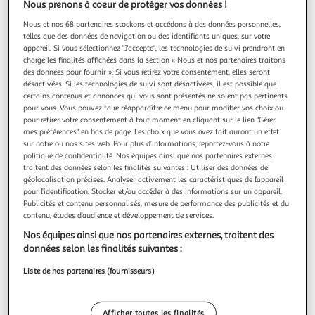
Nous prenons à coeur de protéger vos données !
Nous et nos 68 partenaires stockons et accédons à des données personnelles,
Quels services trouver dans mon Auchan
telles que des données de navigation ou des identifiants uniques, sur votre
appareil. Si vous sélectionnez "J'accepte", les technologies de suivi prendront en
Hypermarché Montlucon Domérat ?
charge les finalités affichées dans la section « Nous et nos partenaires traitons
des données pour fournir ». Si vous retirez votre consentement, elles seront
désactivées. Si les technologies de suivi sont désactivées, il est possible que
Traiteur
certains contenus et annonces qui vous sont présentés ne soient pas pertinents
pour vous. Vous pouvez faire réapparaître ce menu pour modifier vos choix ou
pour retirer votre consentement à tout moment en cliquant sur le lien "Gérer
mes préférences" en bas de page. Les choix que vous avez fait auront un effet
sur notre ou nos sites web. Pour plus d’informations, reportez-vous à notre
Retrait Marchandises
politique de confidentialité. Nos équipes ainsi que nos partenaires externes
traitent des données selon les finalités suivantes : Utiliser des données de
géolocalisation précises. Analyser activement les caractéristiques de l’appareil
pour l’identification. Stocker et/ou accéder à des informations sur un appareil.
Publicités et contenu personnalisés, mesure de performance des publicités et du
Retrait Encombrants
contenu, études d’audience et développement de services.
Nos équipes ainsi que nos partenaires externes, traitent des
données selon les finalités suivantes :
Liste de nos partenaires (fournisseurs)
Station Essence
Afficher toutes les finalités