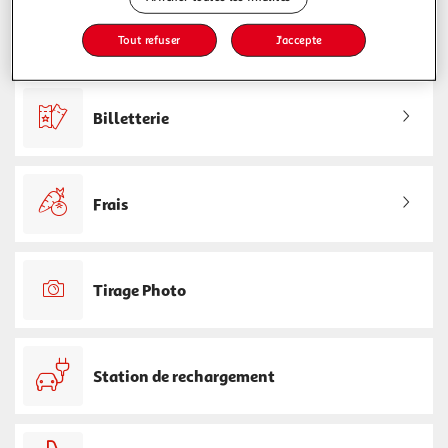
Service Après Vente
Tout refuser
J'accepte
Billetterie
Frais
Tirage Photo
Station de rechargement