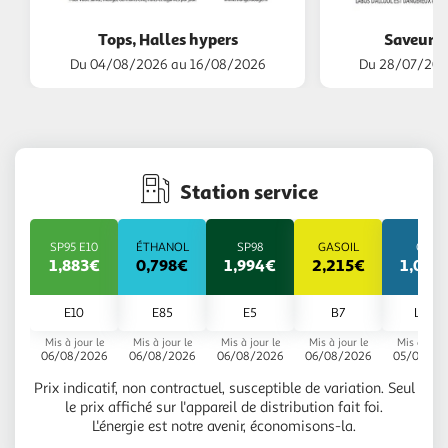
Tops, Halles hypers
Saveurs 
Du 04/08/2026 au 16/08/2026
Du 28/07/202
Station service
SP95 E10
ÉTHANOL
SP98
GASOIL
GPL
1,883€
0,798€
1,994€
2,215€
1,036
E10
E85
E5
B7
LGP
Mis à jour le
Mis à jour le
Mis à jour le
Mis à jour le
Mis à jour 
06/08/2026
06/08/2026
06/08/2026
06/08/2026
05/08/20
Prix indicatif, non contractuel, susceptible de variation. Seul
le prix affiché sur l'appareil de distribution fait foi.
L'énergie est notre avenir, économisons-la.