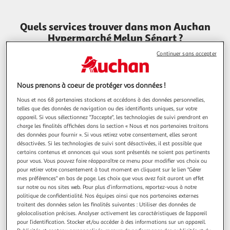
Quels services trouver dans mon Auchan
Hypermarché Melun Sénart ?
Continuer sans accepter
Traiteur
Nous prenons à coeur de protéger vos données !
Nous et nos 68 partenaires stockons et accédons à des données personnelles,
telles que des données de navigation ou des identifiants uniques, sur votre
Retrait Marchandises
appareil. Si vous sélectionnez "J'accepte", les technologies de suivi prendront en
charge les finalités affichées dans la section « Nous et nos partenaires traitons
des données pour fournir ». Si vous retirez votre consentement, elles seront
désactivées. Si les technologies de suivi sont désactivées, il est possible que
certains contenus et annonces qui vous sont présentés ne soient pas pertinents
Retrait Encombrants
pour vous. Vous pouvez faire réapparaître ce menu pour modifier vos choix ou
pour retirer votre consentement à tout moment en cliquant sur le lien "Gérer
mes préférences" en bas de page. Les choix que vous avez fait auront un effet
sur notre ou nos sites web. Pour plus d’informations, reportez-vous à notre
politique de confidentialité. Nos équipes ainsi que nos partenaires externes
Station Essence
traitent des données selon les finalités suivantes : Utiliser des données de
géolocalisation précises. Analyser activement les caractéristiques de l’appareil
pour l’identification. Stocker et/ou accéder à des informations sur un appareil.