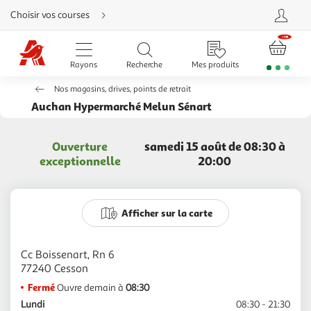
Aller
Choisir vos courses
directement
au
contenu
Aller
directement
Rayons
Recherche
Mes produits
à
la
recherche
Nos magasins, drives, points de retrait
Aller
directement
Auchan Hypermarché Melun Sénart
à
la
navigation
Aller
Ouverture
samedi 15 août de 08:30 à
directement
à
exceptionnelle
20:00
la
rubrique
besoin
d'aide
Afficher sur la carte
Cc Boissenart, Rn 6
Fermé
Ouvre demain à
08:30
Lundi
08:30 - 21:30