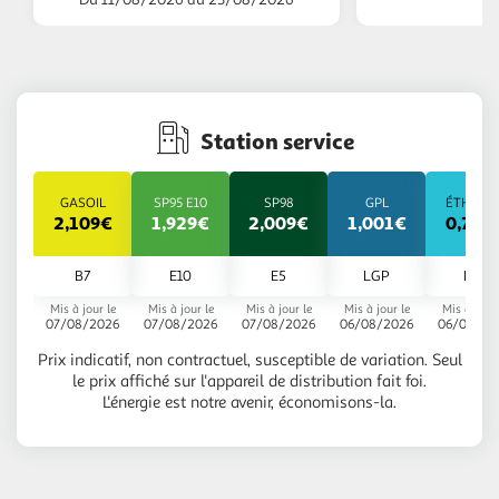
Station service
GASOIL
SP95 E10
SP98
GPL
ÉTHANO
2,109€
1,929€
2,009€
1,001€
0,799
B7
E10
E5
LGP
E85
Mis à jour le
Mis à jour le
Mis à jour le
Mis à jour le
Mis à jour 
07/08/2026
07/08/2026
07/08/2026
06/08/2026
06/08/20
Prix indicatif, non contractuel, susceptible de variation. Seul
le prix affiché sur l'appareil de distribution fait foi.
L'énergie est notre avenir, économisons-la.