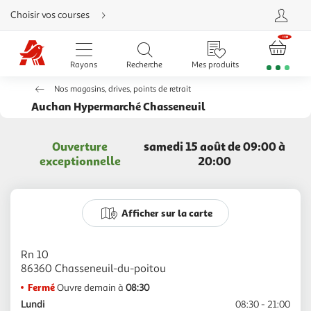
Aller
Choisir vos courses
directement
au
contenu
Aller
directement
Rayons
Recherche
Mes produits
à
la
recherche
Nos magasins, drives, points de retrait
Aller
directement
Auchan Hypermarché Chasseneuil
à
la
navigation
Aller
Ouverture
samedi 15 août de 09:00 à
directement
à
exceptionnelle
20:00
la
rubrique
besoin
d'aide
Afficher sur la carte
Rn 10
Fermé
Ouvre demain à
08:30
Lundi
08:30 - 21:00