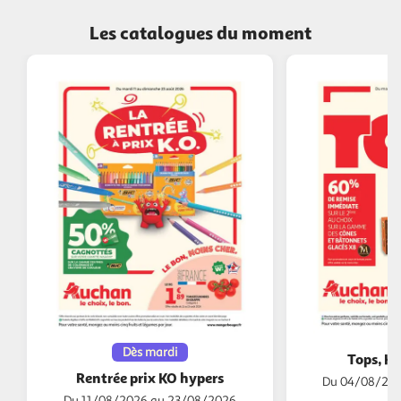
Les catalogues du moment
Dès mardi
Tops, Ha
Rentrée prix KO hypers
Du 04/08/202
Du 11/08/2026 au 23/08/2026