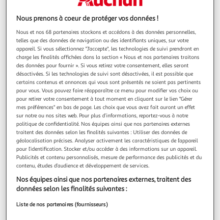
Nous prenons à coeur de protéger vos données !
Quels services trouver dans mon Auchan
Nous et nos 68 partenaires stockons et accédons à des données personnelles,
Hypermarché Chasseneuil ?
telles que des données de navigation ou des identifiants uniques, sur votre
appareil. Si vous sélectionnez "J'accepte", les technologies de suivi prendront en
charge les finalités affichées dans la section « Nous et nos partenaires traitons
des données pour fournir ». Si vous retirez votre consentement, elles seront
Traiteur
désactivées. Si les technologies de suivi sont désactivées, il est possible que
certains contenus et annonces qui vous sont présentés ne soient pas pertinents
pour vous. Vous pouvez faire réapparaître ce menu pour modifier vos choix ou
pour retirer votre consentement à tout moment en cliquant sur le lien "Gérer
mes préférences" en bas de page. Les choix que vous avez fait auront un effet
Retrait Marchandises
sur notre ou nos sites web. Pour plus d’informations, reportez-vous à notre
politique de confidentialité. Nos équipes ainsi que nos partenaires externes
traitent des données selon les finalités suivantes : Utiliser des données de
géolocalisation précises. Analyser activement les caractéristiques de l’appareil
pour l’identification. Stocker et/ou accéder à des informations sur un appareil.
Station Essence
Publicités et contenu personnalisés, mesure de performance des publicités et du
contenu, études d’audience et développement de services.
Nos équipes ainsi que nos partenaires externes, traitent des
données selon les finalités suivantes :
Service Après Vente
Liste de nos partenaires (fournisseurs)