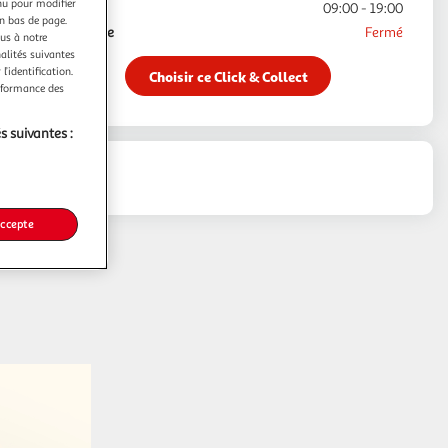
nu pour modifier
Samedi
09:00 - 19:00
en bas de page.
Dimanche
Fermé
ous à notre
nalités suivantes
l’identification.
Choisir ce Click & Collect
erformance des
s suivantes :
inéraire
accepte