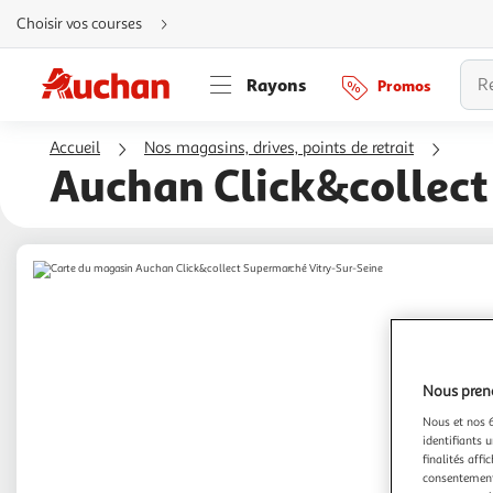
Aller
Choisir vos courses
directement
au
contenu
Aller
Rayons
Promos
directement
à
la
recherche
Accueil
Nos magasins, drives, points de retrait
Aller
directement
Auchan Click&collect
à
la
navigation
Aller
directement
à
la
rubrique
besoin
d'aide
Nous preno
Nous et nos 6
identifiants u
finalités affi
consentement,