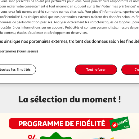
vous sont présentés ne soient pas pertinents pour vous. Vous pouvez faire réapparaître ce me
pour retirer votre consentement à tout moment en cliquant sur le lien "Gérer mes préférences" 
 vous avez fait auront un effet sur notre ou nos sites web. Pour plus d’informations, reportez-v
confidentialité. Nos équipes ainsi que nos partenaires externes traitent des données selon les fi
 données de géolocalisation précises. Analyser activement les caractéristiques de l’appareil pour 
 accéder à des informations sur un appareil. Publicités et contenu personnalisés, mesure de p
 du contenu, études d’audience et développement de services.
s ainsi que nos partenaires externes, traitent des données selon les finalité
partenaires (fournisseurs)
Contact
Espace sourds
Voir l'it
toutes les finalités
Tout refuser
J'
La sélection du moment !