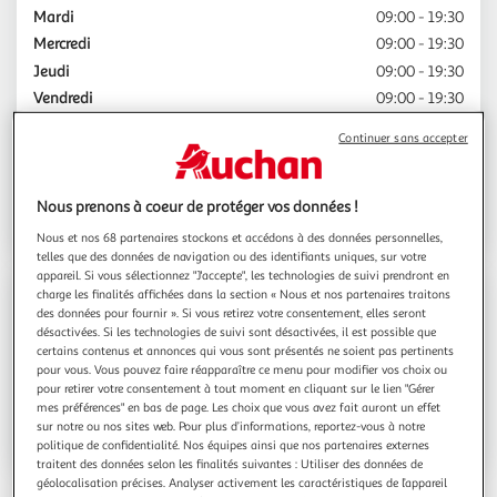
Mardi
09:00 - 19:30
Mercredi
09:00 - 19:30
Jeudi
09:00 - 19:30
Vendredi
09:00 - 19:30
Samedi
09:00 - 19:30
Continuer sans accepter
Dimanche
Fermé
Choisir ce Click & Collect
Nous prenons à coeur de protéger vos données !
Nous et nos 68 partenaires stockons et accédons à des données personnelles,
telles que des données de navigation ou des identifiants uniques, sur votre
appareil. Si vous sélectionnez "J'accepte", les technologies de suivi prendront en
charge les finalités affichées dans la section « Nous et nos partenaires traitons
Contact
des données pour fournir ». Si vous retirez votre consentement, elles seront
désactivées. Si les technologies de suivi sont désactivées, il est possible que
certains contenus et annonces qui vous sont présentés ne soient pas pertinents
Espace sourds
pour vous. Vous pouvez faire réapparaître ce menu pour modifier vos choix ou
pour retirer votre consentement à tout moment en cliquant sur le lien "Gérer
mes préférences" en bas de page. Les choix que vous avez fait auront un effet
sur notre ou nos sites web. Pour plus d’informations, reportez-vous à notre
Voir l'itinéraire
politique de confidentialité. Nos équipes ainsi que nos partenaires externes
traitent des données selon les finalités suivantes : Utiliser des données de
géolocalisation précises. Analyser activement les caractéristiques de l’appareil