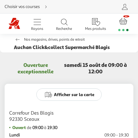
Aller
Choisir vos courses
directement
au
contenu
Aller
directement
Rayons
Recherche
Mes produits
à
la
recherche
Nos magasins, drives, points de retrait
Aller
directement
Auchan Click&collect Supermarché Blagis
à
la
navigation
Aller
Ouverture
samedi 15 août de 09:00 à
directement
à
exceptionnelle
12:00
la
rubrique
besoin
d'aide
Afficher sur la carte
Carrefour Des Blagis
Ouvert
de
09:00
à
19:30
Lundi
09:00 - 19:30