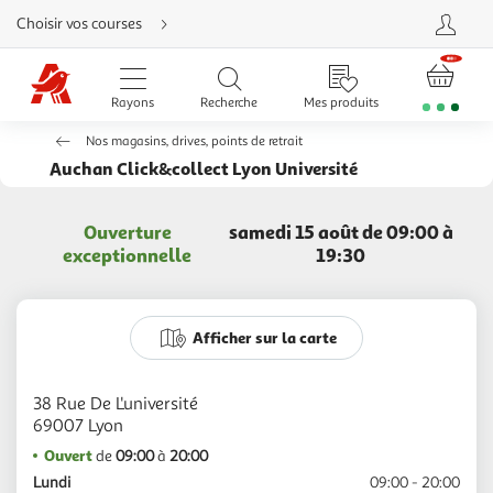
Aller
Choisir vos courses
directement
au
contenu
Aller
directement
Rayons
Recherche
Mes produits
à
la
recherche
Nos magasins, drives, points de retrait
Aller
directement
Auchan Click&collect Lyon Université
à
la
navigation
Aller
Ouverture
samedi 15 août de 09:00 à
directement
à
exceptionnelle
19:30
la
rubrique
besoin
d'aide
Afficher sur la carte
38 Rue De L'université
Ouvert
de
09:00
à
20:00
Lundi
09:00 - 20:00