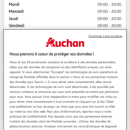
Mardi
09:00 - 20:00
Mercredi
09:00 - 20:00
Jeudi
09:00 - 20:00
Vendredi
09:00 - 20:00
Samedi
09:00 - 20:00
Continuer sans accepter
Dimanche
09:00 - 12:00
Choisir ce Click & Collect
Nous prenons à coeur de protéger vos données !
Nous et nos 68 partenaires stockons et accédons à des données personnelles,
telles que des données de navigation ou des identifiants uniques, sur votre
appareil. Si vous sélectionnez "J'accepte", les technologies de suivi prendront en
charge les finalités affichées dans la section « Nous et nos partenaires traitons
Contact
des données pour fournir ». Si vous retirez votre consentement, elles seront
désactivées. Si les technologies de suivi sont désactivées, il est possible que
certains contenus et annonces qui vous sont présentés ne soient pas pertinents
Espace sourds
pour vous. Vous pouvez faire réapparaître ce menu pour modifier vos choix ou
pour retirer votre consentement à tout moment en cliquant sur le lien "Gérer
mes préférences" en bas de page. Les choix que vous avez fait auront un effet
sur notre ou nos sites web. Pour plus d’informations, reportez-vous à notre
Voir l'itinéraire
politique de confidentialité. Nos équipes ainsi que nos partenaires externes
traitent des données selon les finalités suivantes : Utiliser des données de
géolocalisation précises. Analyser activement les caractéristiques de l’appareil