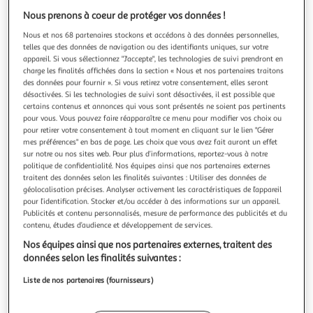
Illustration
Illustration
Nous prenons à coeur de protéger vos données !
précédente
suivante
Nous et nos 68 partenaires stockons et accédons à des données personnelles,
telles que des données de navigation ou des identifiants uniques, sur votre
appareil. Si vous sélectionnez "J'accepte", les technologies de suivi prendront en
LOGITECH
charge les finalités affichées dans la section « Nous et nos partenaires traitons
Souris sans fil pebble 2 m350s graphite
des données pour fournir ». Si vous retirez votre consentement, elles seront
désactivées. Si les technologies de suivi sont désactivées, il est possible que
Verticale : Non Alimentation : 1 Pile AA Bouton marche /
certains contenus et annonces qui vous sont présentés ne soient pas pertinents
arrêt : Oui Compatible : Mac
pour vous. Vous pouvez faire réapparaître ce menu pour modifier vos choix ou
En savoir +
pour retirer votre consentement à tout moment en cliquant sur le lien "Gérer
Vendu par
Boulanger
mes préférences" en bas de page. Les choix que vous avez fait auront un effet
sur notre ou nos sites web. Pour plus d’informations, reportez-vous à notre
Livr. ou retrait dès 3/4 jours
politique de confidentialité. Nos équipes ainsi que nos partenaires externes
traitent des données selon les finalités suivantes : Utiliser des données de
A partir de 2,99€
géolocalisation précises. Analyser activement les caractéristiques de l’appareil
Plus d'options
pour l’identification. Stocker et/ou accéder à des informations sur un appareil.
Publicités et contenu personnalisés, mesure de performance des publicités et du
19,99€
Vendu par
Boulanger
contenu, études d’audience et développement de services.
Nos équipes ainsi que nos partenaires externes, traitent des
Retrait dès 1/2 semaines
données selon les finalités suivantes :
2,00€
Plus d'options
Liste de nos partenaires (fournisseurs)
22,13€
Vendu par
Multishop