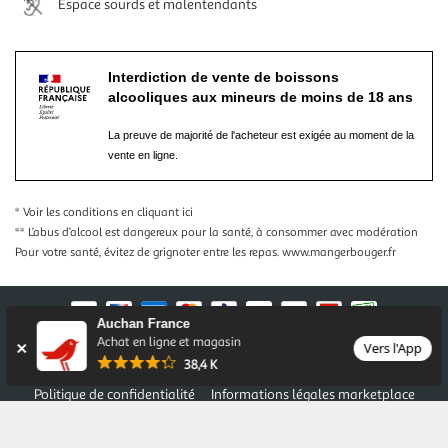
Espace sourds et malentendants
Interdiction de vente de boissons
alcooliques aux mineurs de moins de 18 ans
La preuve de majorité de l'acheteur est exigée au moment de la
vente en ligne.
* Voir les conditions
en cliquant ici
** L’abus d’alcool est dangereux pour la santé, à consommer avec modération
Pour votre santé, évitez de grignoter entre les repas.
www.mangerbouger.fr
Auchan France
Achat en ligne et magasin
Vers l'App
Nos conditions générales
Mentions légales
38,4 K
Conditions des offres et promotions
Gérer mes préférences
Politique de confidentialité
Informations légales marketplace
Auchan 2026 © Tous droits réservés