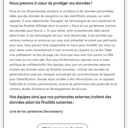
Illustration
Illustratio
Nous prenons à coeur de protéger vos données !
précédente
suivante
Nous et nos 68 partenaires stockons et accédons à des données personnelles,
telles que des données de navigation ou des identifiants uniques, sur votre
appareil. Si vous sélectionnez "J'accepte", les technologies de suivi prendront en
charge les finalités affichées dans la section « Nous et nos partenaires traitons
LOGITECH
des données pour fournir ». Si vous retirez votre consentement, elles seront
Souris sans fil Bluetooth M240 - Blanc
désactivées. Si les technologies de suivi sont désactivées, il est possible que
certains contenus et annonces qui vous sont présentés ne soient pas pertinents
Garantie fabricant: 2 ans *
pour vous. Vous pouvez faire réapparaître ce menu pour modifier vos choix ou
pour retirer votre consentement à tout moment en cliquant sur le lien "Gérer
Vendu par
Multishop
mes préférences" en bas de page. Les choix que vous avez fait auront un effet
sur notre ou nos sites web. Pour plus d’informations, reportez-vous à notre
Livr. ou retrait dès 8/9 jours
politique de confidentialité. Nos équipes ainsi que nos partenaires externes
A partir de 2,00€
traitent des données selon les finalités suivantes : Utiliser des données de
Plus d'options
géolocalisation précises. Analyser activement les caractéristiques de l’appareil
pour l’identification. Stocker et/ou accéder à des informations sur un appareil.
14,68€
27,99€
Vendu par
Multishop
Publicités et contenu personnalisés, mesure de performance des publicités et du
contenu, études d’audience et développement de services.
Nos équipes ainsi que nos partenaires externes, traitent des
Livraison dès 6/7 jours
données selon les finalités suivantes :
4,99€
Plus d'options
Liste de nos partenaires (fournisseurs)
20,48€
Vendu par
2KINGS