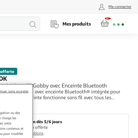
Me connecter
Lancer
Mes produits
la
recherche
 offerte
OK
raoké Sans Fil Gabby avec Enceinte Bluetooth
er micro sans fil avec enceinte Bluetooth® intégrée pour
inuer sans accepter
n talent !* L'enceinte fonctionne sans fil avec tous les
 équipés de la fonction Bluetooth®.* Contrôle du volume de
+
.* Transforme ta voix pour des fous rires garantis ! Appuie
LexibookShop
igation ou des
ton pour choisir l
n charge les
Livraison dès 5/6 jours
ez votre
Livraison offerte
tains contenus et
Plus d'options
nu pour modifier