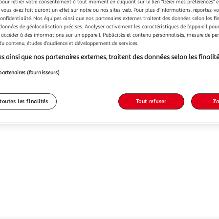
pour retirer votre consentement à tout moment en cliquant sur le lien "Gérer mes préférences" 
 vous avez fait auront un effet sur notre ou nos sites web. Pour plus d’informations, reportez-v
Vendu p
confidentialité. Nos équipes ainsi que nos partenaires externes traitent des données selon les fi
 données de géolocalisation précises. Analyser activement les caractéristiques de l’appareil pour 
 accéder à des informations sur un appareil. Publicités et contenu personnalisés, mesure de p
39,99
 du contenu, études d’audience et développement de services.
s ainsi que nos partenaires externes, traitent des données selon les finalité
partenaires (fournisseurs)
toutes les finalités
Tout refuser
J'