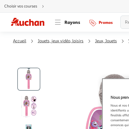
Aller
Choisir vos courses
directement
au
contenu
Aller
Rayons
Promos
directement
à
la
recherche
Aller
Accueil
Jouets, jeux vidéo, loisirs
Jeux, Jouets
directement
à
la
navigation
Aller
directement
à
la
rubrique
besoin
d'aide
Nous preno
Nous et nos 6
identifiants u
finalités affi
consentement,
annonces qui 