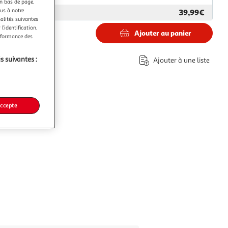
en bas de page.
ous à notre
39,99€
ar
LexibookShop
nalités suivantes
l’identification.
Ajouter au panier
erformance des
€
s suivantes :
Ajouter à une liste
accepte