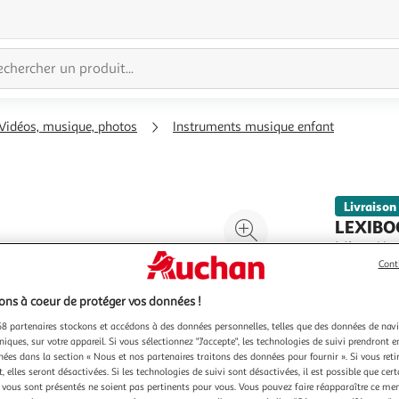
Vidéos, musique, photos
Instruments musique enfant
Livraison
Agrandir
LEXIBO
l'illustration
Micro Ka
* Le premi
Cont
à
Réduire
révéler to
200%
l'illustration
appareils
En savoir 
ns à coeur de protéger vos données !
à
Partager
la musique
Vendu par
8 partenaires stockons et accédons à des données personnelles, telles que des données de nav
sur le bou
100
le
niques, sur votre appareil. Si vous sélectionnez "J'accepte", les technologies de suivi prendront e
%
produit
chées dans la section « Nous et nos partenaires traitons des données pour fournir ». Si vous retir
 elles seront désactivées. Si les technologies de suivi sont désactivées, il est possible que cer
vous sont présentés ne soient pas pertinents pour vous. Vous pouvez faire réapparaître ce me