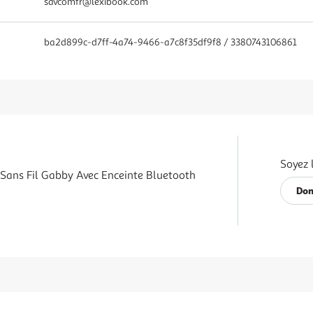
savcomfr@lexibook.com
ba2d899c-d7ff-4a74-9466-a7c8f35df9f8 / 3380743106861
Soyez 
Sans Fil Gabby Avec Enceinte Bluetooth
Don