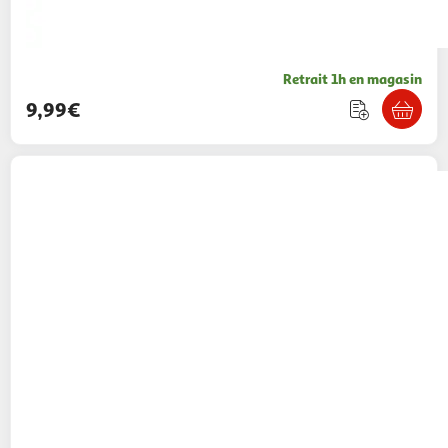
Retrait 1h en magasin
9,99€
VTECH
Baladeur Magic Light rose
19,02€ / pce
Auchan
Vendu par