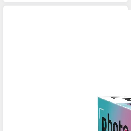
CANAL TOYS
Appareil Photo Creator 3 en 1
54,90€ / pce
Auchan
Vendu par