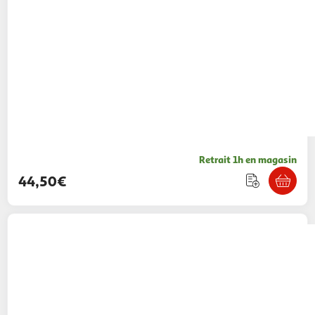
Retrait 1h en magasin
44,50€
VTECH
Appareil photo Kidizoom Duo DX -
Bleu
69,99€ / pce
Auchan
Vendu par