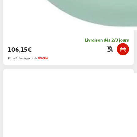
Livraison dès 2/3 jours
106,15€
Plus d'offres à partir de
106.99€
ONE TWO FUN
Enceinte avec deux
microphones
9,99€ / pce
Auchan
Vendu par