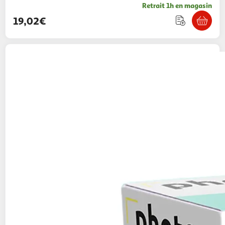
Retrait 1h en magasin
19,02€
CANAL TOYS
Photo Creator Mini Color
34,99€ / pce
Auchan
Vendu par