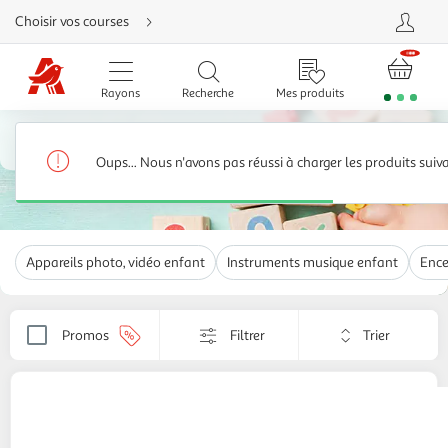
Aller
Choisir vos courses
directement
au
contenu
Aller
directement
Rayons
Recherche
Mes produits
à
la
recherche
Jeux et jouets
Aller
directement
Vidéos, musique, photos
410 produits
à
Oups... Nous n'avons pas réussi à charger les produits suiv
la
navigation
Aller
directement
à
la
rubrique
Appareils photo, vidéo enfant
Instruments musique enfant
Ence
besoin
d'aide
Trier
Promos
Filtrer
Appliquer
par
le
critère
de
VTECH
Kidizoom Fun - Bleu
tri.
44,50€ / pce
Votre
page