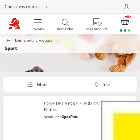
Aller
Choisir vos courses
directement
au
contenu
Aller
directement
Rayons
Recherche
Mes produits
à
la
recherche
Loisirs, nature, voyages
Aller
directement
Sport
à
la
navigation
Aller
directement
à
la
rubrique
Trier
besoin
Filtrer
Appliquer
d'aide
par
le
critère
de
CODE DE LA ROUTE. EDITION 2026, Activ
tri.
Permis
Votre
GpasPlus
Vendu par
page
sera
rechargée.