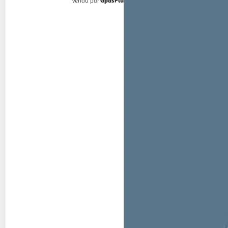
GpasPlus
Vendu par