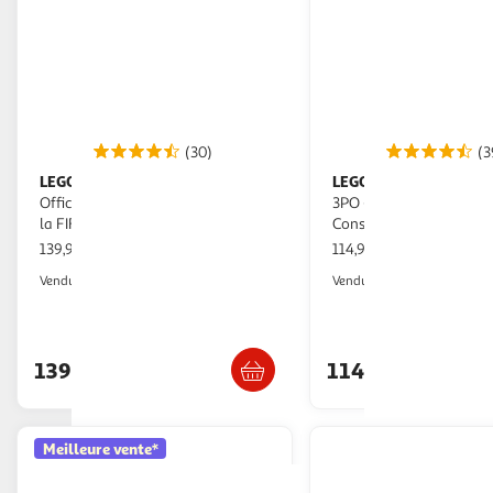
(30)
(3
LEGO
LEGO
Editions 43020 Trophée
LEGO Star Wars 75398 C-
Officiel de la Coupe du Monde de
3PO - Figurine de Droïde
la FIFA
Construire - Maquette p
139,99€ / pce
114,99€ / pce
Auchan
Auchan
Vendu par
Vendu par
Livr. ou retrait dès 4/5 jours
Retrait 1h en magasin
Livr. ou retrait d
139,99€
114,99€
Meilleure vente*