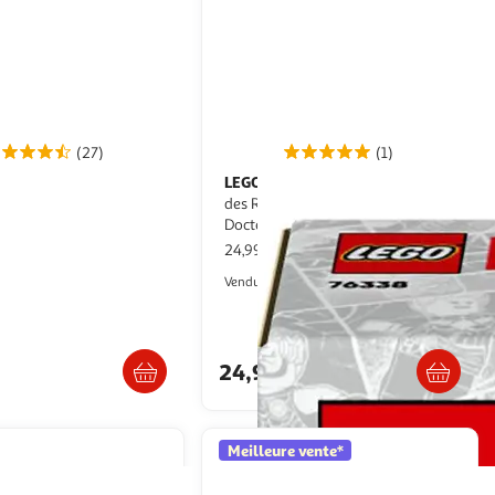
(27)
(1)
LEGO
Marvel 76338 - Le Combat
lorien
des Robots : Spider-Man contre
Docteur Octopus
pce
24,99€ / pce
Auchan
Auchan
Vendu par
Livr. ou retrait dès 4/5 jours
. ou retrait dès 4/5 jours
Retrait 1h en magasin
24,99€
Meilleure vente*