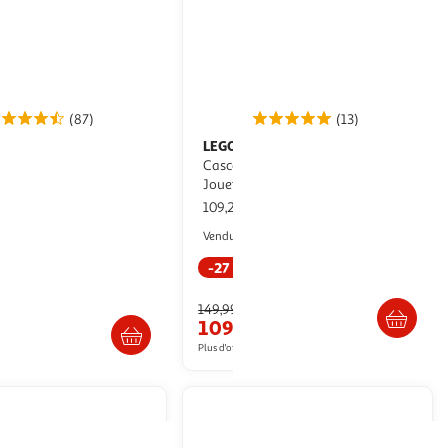
(87)
(13)
LEGO
City 60339 L’Arène de
de Construction pour
Cascade avec Double Looping,
écoration Rétro
Jouet de Monster Truck
pce
109,20€ / pce
Auchan
Multishop
Vendu par
-27 %
. ou retrait dès 4/5 jours
Livr. ou retrait dès 4/5 jours
Retrait 1h en magasin
149,99€
109,20€
€
Plus d'offres à partir de
119.99€