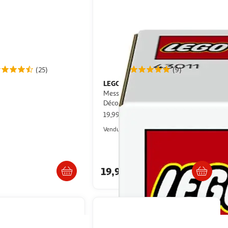
(25)
(9)
LEGO
LEGO Editions 43011 Lionel
éatives
Messi – Best Of - Jeu 10 ans -
Décoration de Chambre d'Enfant
ce
19,99€ / pce
Auchan
Auchan
Vendu par
. ou retrait dès 1/2 jours
Livr. ou retrait dès 4/5 jours
Retrait 1h en magasin
Retrait 1h en magasin
19,99€