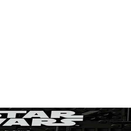
...
1
2
3
4
5
6
98
Suivante