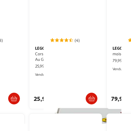
8)
(4)
LEGO
LEGO
DUPLO │ Disney Et Pixar
Harry Potter 76467 - La
urs
Cars 10456 La Visite De Mcqueen
maison de
9 ans
Au Garage De Doc - Jeu 2 Ans
79,99€ / 
25,99€ / pce
Vendu par
Auchan
Vendu par
ès 4/5 jours
 en magasin
Livr. ou retrait dès 4/5 jours
Livr
25,99€
79,99€