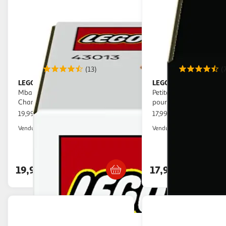
(13)
(
LEGO
LEGO
Editions 43013 - Kylian
LEGO Botanicals 11506
Mbappé – Best Of - Décoration de
Petites Plantes Dansant
Chambre d'Enfant
pour Fille dès 9 ans - I
19,99€ / pce
17,99€ / pce
Auchan
Auchan
Vendu par
Vendu par
Livr. ou retrait dès 4/5 jours
Livr. ou retrait d
Retrait 1h en magasin
Retrait 1h
19,99€
17,99€