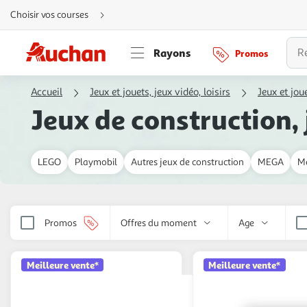
Aller
Choisir vos courses
directement
au
contenu
Aller
Rayons
Promos
directement
à
la
recherche
Accueil
Jeux et jouets, jeux vidéo, loisirs
Jeux et jou
Aller
directement
Jeux de construction,
à
la
navigation
Aller
directement
à
LEGO
Playmobil
Autres jeux de construction
MEGA
M
la
rubrique
besoin
d'aide
Promos
Offres du moment
Age
Meilleure vente*
Meilleure vente*