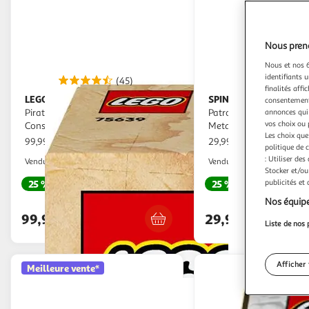
Nous preno
Nous et nos 6
identifiants u
(45)
(
finalités affi
LEGO
SPIN MASTER
ONE PIECE 75639 Le Bateau
Station de jeux Pat'
consentement,
Pirate Vogue Merry - Jeu de
Patrouilleur 2 en 1 Play
annonces qui 
vos choix ou 
Construction pour Garçon 10 ans
Metal Pat Patrouille
Les choix que
99,99€ / pce
29,99€ / pce
politique de 
: Utiliser des
Auchan
Auchan
Vendu par
Vendu par
Stocker et/ou
publicités et
25 %
cagnottés
25 %
cagnottés
Retrait 1h en magasin
Retrait 1h
Nos équipe
99,99€
29,99€
Liste de nos 
Afficher 
Meilleure vente*