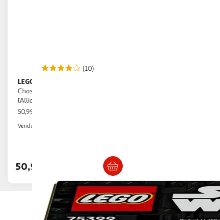
(10)
LEGO
Star Wars 75399 Andor Le
Chasseur Stellaire U-Wing de
l’Alliance Rebelle - Jeu 8 Ans
50,99€ / pce
Auchan
Vendu par
Livr. ou retrait dès 4/5 jours
Retrait 1h en magasin
50,99€