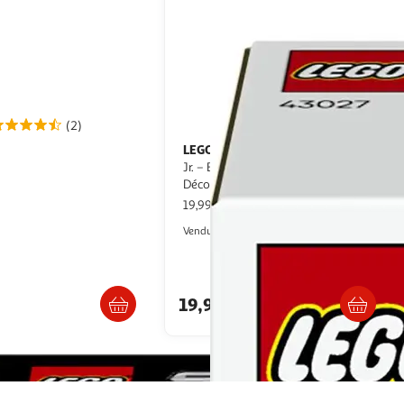
(2)
LEGO
LEGO Editions 43027 Vinicius
F1 MoneyGram Haas Team
Jr. – Best Of - Jeu 10 ans -
ouet dès 10 ans
Décoration de Chambre d'Enfant
pce
19,99€ / pce
Auchan
Auchan
Vendu par
Livr. ou retrait dès 1/2 jours
. ou retrait dès 4/5 jours
Retrait 1h en magasin
€
19,99€