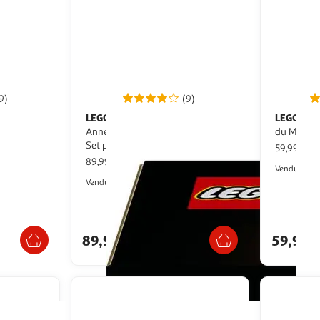
9)
(9)
LEGO
LEGO
Icons 10367 Le Seigneur des
Star Wars 75328 - Le Casque
 à
Anneaux : Book Nook du Balrog -
du Manda
our Adulte
Set pour Adulte - Déco
59,99€ / 
89,99€ / pce
Vendu par
Auchan
Vendu par
ès 4/5 jours
Livr. ou retrait dès 4/5 jours
Livr
89,99€
59,99€