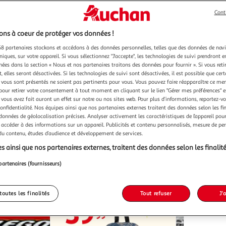
Cont
ns à coeur de protéger vos données !
8 partenaires stockons et accédons à des données personnelles, telles que des données de nav
niques, sur votre appareil. Si vous sélectionnez "J'accepte", les technologies de suivi prendront e
7)
(12)
chées dans la section « Nous et nos partenaires traitons des données pour fournir ». Si vous retir
LEGO
PLAYMOB
LEGO Star Wars 75389 Le
 elles seront désactivées. Si les technologies de suivi sont désactivées, il est possible que cer
set True
vous sont présentés ne soient pas pertinents pour vous. Vous pouvez faire réapparaître ce me
Faucon Noir - Véhicule à Construire
71498 - E
pour retirer votre consentement à tout moment en cliquant sur le lien "Gérer mes préférences" 
pour Enfants dès 10 ans
14,40€ / p
 vous avez fait auront un effet sur notre ou nos sites web. Pour plus d’informations, reportez-v
144,99€ / pce
confidentialité. Nos équipes ainsi que nos partenaires externes traitent des données selon les fi
M
Vendu par
 données de géolocalisation précises. Analyser activement les caractéristiques de l’appareil pour 
Auchan
Vendu par
 accéder à des informations sur un appareil. Publicités et contenu personnalisés, mesure de p
 du contenu, études d’audience et développement de services.
 en magasin
Livr. ou retrait dès 4/5 jours
s ainsi que nos partenaires externes, traitent des données selon les finalité
14,40
144,99€
partenaires (fournisseurs)
Plus d'offres à p
toutes les finalités
Tout refuser
J'
Meilleure