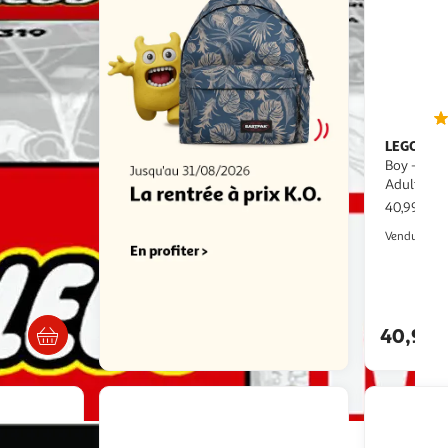
LEGO
Super Mario 72046 Game
- Jouet
Boy - Set 
4 ans
Adulte - D
40,99€ / 
Vendu par
Livr
ès 4/5 jours
40,99