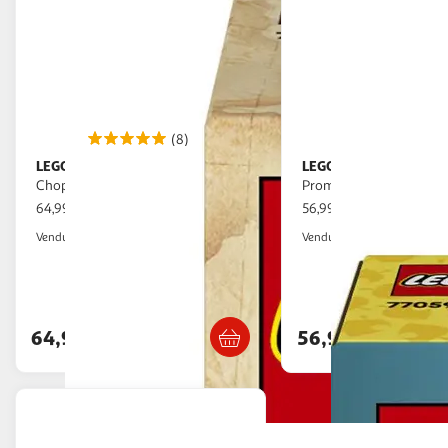
(8)
LEGO
LEGO
One Piece 75643 - Tony Tony
Animal Crossing 77059 -
Chopper
Promenade avec Méli et
64,99€ / pce
56,99€ / pce
Auchan
Auchan
Vendu par
Vendu par
Livr. ou retrait dès 4/5 jours
Retrait 1h en magasin
Livr. ou retrait d
64,99€
56,99€