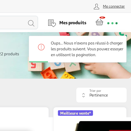
Me connecter
Lancer
Mes produits
la
Oups... Nous n'avons pas réussi à charger
recherche
les produits suivant. Vous pouvez essayer
22 produits
en utilisant la pagination.
Trier par
Appliquer
le
critère
de
Meilleure vente*
tri.
Votre
page