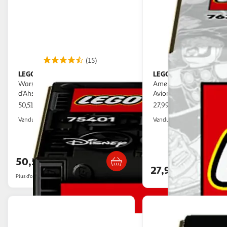
(15)
LEGO
LEGO
LEGO Star Wars : The Clone
Marvel 76319 Captain
Wars 75401 Le Jedi Interceptor
America contre Thanos 
d’Ahsoka - Jeu de construction
Avion pour Enfants dès 
50,51€ / pce
27,99€ / pce
2KINGS
Auchan
Vendu par
Vendu par
Livraison dès 5/6 jours
Livr. ou retrait d
50,51€
27,99€
Plus d'offres à partir de
52.99€