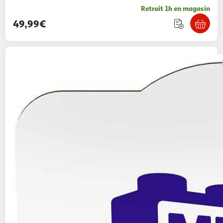
Retrait 1h en magasin
49,99€
MATTEL
Figurine Pokémon Evoli à construire
Mega Construx
24,99€ / pce
Auchan
Vendu par