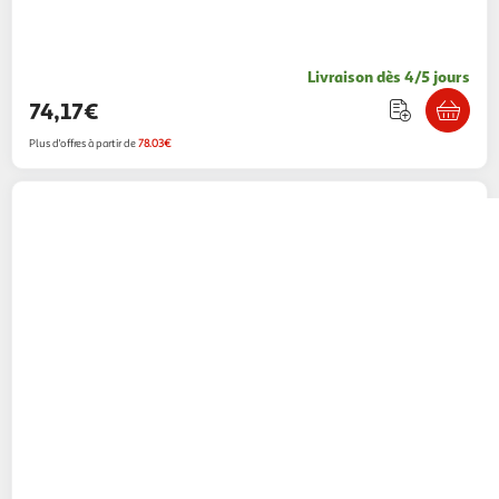
Livraison dès 4/5 jours
74,17€
Plus d'offres à partir de
78.03€
MATTEL
Jeu de construction véhicule
Corvette Hot Wheels
49,99€ / pce
Auchan
Vendu par