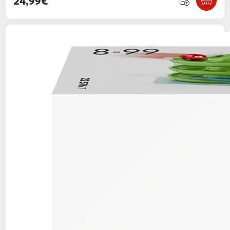
24,99€
RAVENSBURGER
Circuit de billes Gravitrax
Action Set Twist
26,90€ / pce
Auchan
Vendu par