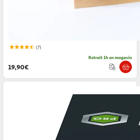
(7)
Retrait 1h en magasin
19,90€
RAVENSBURGER
Jeux de constructions
Gravitrax - Starter set pro vertical
69,90€ / pce
Auchan
Vendu par