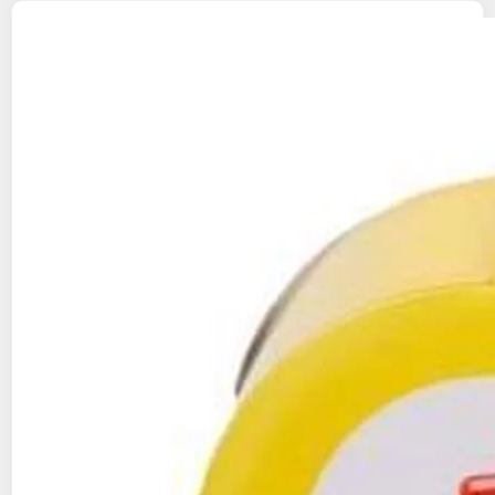
GOLIATH
Jeu de construction - GOLIATH -
Jelly Blox Newbie Kit - Blocs souples et tactiles
des 2 ans
2KINGS
Vendu par