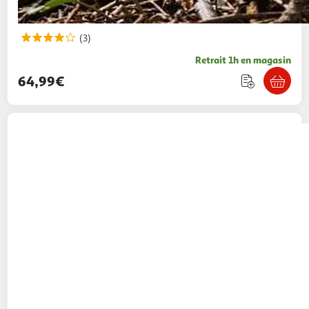
(3)
Retrait 1h en magasin
64,99€
GARDENSTAR
Batterie 20V - Capacité 2AH
29,99€ / pce
Auchan
Vendu par