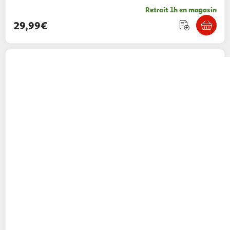
Retrait 1h en magasin
29,99€
GARDENSTAR
Batterie - 20V - Capacité 4AH
- Composants SAMSUNG
39,99€ / pce
Auchan
Vendu par