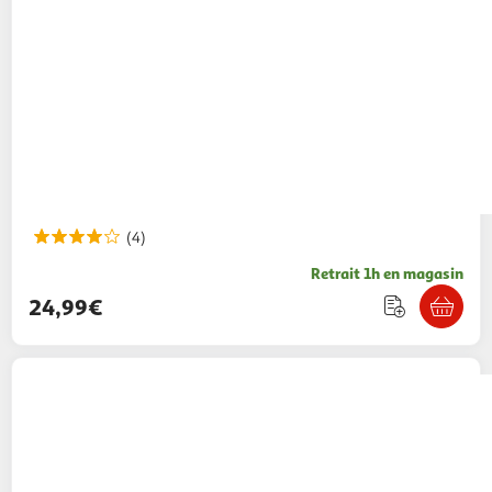
(4)
Retrait 1h en magasin
24,99€
KARCHER
Nettoyeur haute pression K4
CLASSIC
179,99€ / pce
Auchan
Vendu par