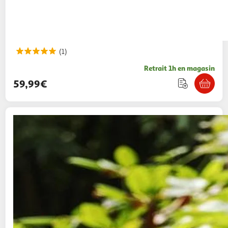
(1)
Retrait 1h en magasin
59,99€
GARDENSTAR
Tronçonneuse électrique 2000
W filaire
64,99€ / pce
Auchan
Vendu par