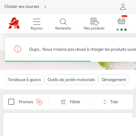
Aller
Choisir vos courses
directement
au
contenu
Aller
directement
Rayons
Recherche
Mes produits
à
la
recherche
Meubles de jardin, matériel de jardinage, plantes
Aller
directement
Tondeuses, outils de jardin motorisés
1,421 produits
à
Oups... Nous n'avons pas réussi à charger les produits suiv
la
navigation
Aller
directement
à
la
rubrique
Tondeuse à gazon
Outils de jardin motorisés
Déneigement
besoin
d'aide
Trier
Promos
Filtrer
Appliquer
par
le
critère
de
GARDENSTAR
Chargeur rapide - 20V - pour 2
tri.
batteries
Votre
24,99€ / pce
page