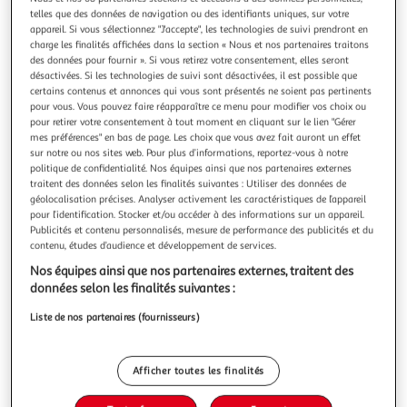
Illustration
Illustration
telles que des données de navigation ou des identifiants uniques, sur votre
précédente
suivante
appareil. Si vous sélectionnez "J'accepte", les technologies de suivi prendront en
charge les finalités affichées dans la section « Nous et nos partenaires traitons
des données pour fournir ». Si vous retirez votre consentement, elles seront
désactivées. Si les technologies de suivi sont désactivées, il est possible que
4.2
(4)
certains contenus et annonces qui vous sont présentés ne soient pas pertinents
pour vous. Vous pouvez faire réapparaître ce menu pour modifier vos choix ou
GARDENSTAR
pour retirer votre consentement à tout moment en cliquant sur le lien "Gérer
Chargeur rapide - 20V - pour 2 batteries
mes préférences" en bas de page. Les choix que vous avez fait auront un effet
Le chargeur rapide Gardenstar pour deux batteries 20V est
sur notre ou nos sites web. Pour plus d’informations, reportez-vous à notre
politique de confidentialité. Nos équipes ainsi que nos partenaires externes
l'accessoire idéal pour optimiser votre temps de travail en
traitent des données selon les finalités suivantes : Utiliser des données de
permettant la charge simultanée de deux batteries
En savoir +
géolocalisation précises. Analyser activement les caractéristiques de l’appareil
compatibles avec une tension de 20 volts. Ce chargeur offre
Garantie fabricant: 3 ans *
pour l’identification. Stocker et/ou accéder à des informations sur un appareil.
une solution pratique et efficace pour maintenir vos
Publicités et contenu personnalisés, mesure de performance des publicités et du
batteries prêtes
Auchan
Vendu par
contenu, études d’audience et développement de services.
Nos équipes ainsi que nos partenaires externes, traitent des
Retrait 1h en magasin
données selon les finalités suivantes :
Paiement en ligne ·
Service offert
Choisir un magasin
Liste de nos partenaires (fournisseurs)
Afficher toutes les finalités
Ajouter au panier
24,99€
24,99€ / pce