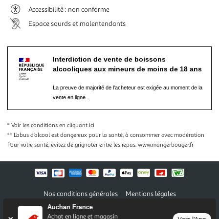
Accessibilité : non conforme
Espace sourds et malentendants
Interdiction de vente de boissons
alcooliques aux mineurs de moins de 18 ans
La preuve de majorité de l'acheteur est exigée au moment de la
vente en ligne.
* Voir les conditions
en cliquant ici
** L’abus d’alcool est dangereux pour la santé, à consommer avec modération
Pour votre santé, évitez de grignoter entre les repas.
www.mangerbouger.fr
Nos conditions générales
Mentions légales
Conditions des offres et promotions
Gérer mes préférences
Auchan France
Politique de confidentialité
Informations légales marketplace
Achat en ligne et magasin