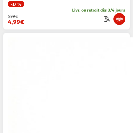
-17 %
Livr. ou retrait dès 3/4 jours
5,99€
4,99€
PAWHUT
Jouet interactif chat rechargeable 3
modes réglables jaune
Aosom
Vendu par