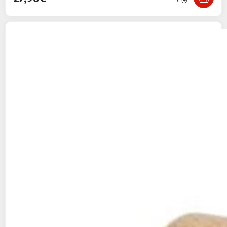
LOVE STORY
Jouet rouleau pour chat
matatabi 6cm naturel
Paris Prix
Vendu par