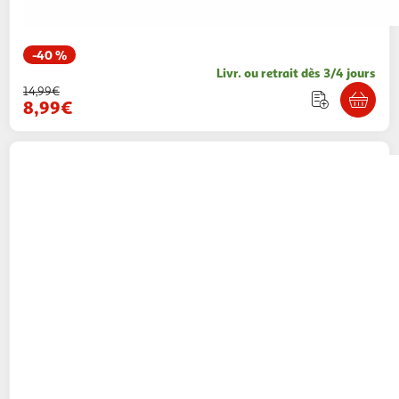
-40 %
Livr. ou retrait dès 3/4 jours
14,99€
8,99€
LOVE STORY
Jouet poisson pour chat
matatabi 8cm naturel
Paris Prix
Vendu par