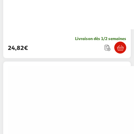
Livraison dès 1/2 semaines
24,82€
HOMEA
Jouet pour chat tapis de jeu 45cm
bleu
Paris Prix
Vendu par