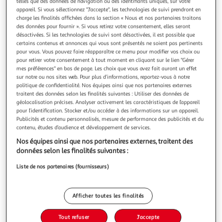
Illustration
Illustration
telles que des données de navigation ou des identifiants uniques, sur votre
appareil. Si vous sélectionnez "J'accepte", les technologies de suivi prendront en
précédente
suivante
charge les finalités affichées dans la section « Nous et nos partenaires traitons
des données pour fournir ». Si vous retirez votre consentement, elles seront
désactivées. Si les technologies de suivi sont désactivées, il est possible que
certains contenus et annonces qui vous sont présentés ne soient pas pertinents
LOVE STORY
pour vous. Vous pouvez faire réapparaître ce menu pour modifier vos choix ou
Jouet sucette pour chat matatabi 14cm naturel
pour retirer votre consentement à tout moment en cliquant sur le lien "Gérer
mes préférences" en bas de page. Les choix que vous avez fait auront un effet
Informations Techniques : Dimensions : L. 3,5 x l. 3,5 x H. 14
sur notre ou nos sites web. Pour plus d’informations, reportez-vous à notre
cm Matière : Bois (Matatabi), Chanvre & Cataire Spécificités
politique de confidentialité. Nos équipes ainsi que nos partenaires externes
: Pratique & Utile Jouet pour Chat Sucette avec Herbe à
En savoir +
traitent des données selon les finalités suivantes : Utiliser des données de
Chat sur le Bâtonnet Matières Naturelles Hygiène Bucco-
Vendu par
Paris Prix
géolocalisation précises. Analyser activement les caractéristiques de l’appareil
Dentaire Pour Mâcher & s'Amuser Poids : 0,014 kg Couleur :
pour l’identification. Stocker et/ou accéder à des informations sur un appareil.
Natur
Livr. ou retrait dès 3/4 jours
Publicités et contenu personnalisés, mesure de performance des publicités et du
A partir de 7,99€
contenu, études d’audience et développement de services.
Plus d'options
Nos équipes ainsi que nos partenaires externes, traitent des
données selon les finalités suivantes :
4,99€
5,99€
Vendu par
Paris Prix
Liste de nos partenaires (fournisseurs)
-17 %
Ajouter au panier
5,99€
Afficher toutes les finalités
4,99€
Ajouter à une liste
Tout refuser
J'accepte