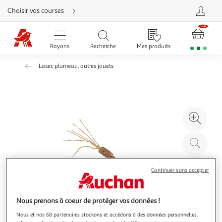
Aller
Choisir vos courses
directement
au
contenu
Aller
directement
Rayons
Recherche
Mes produits
à
la
recherche
Laser, plumeau, autres jouets
Aller
directement
à
la
navigation
Aller
directement
à
Agr
la
rubrique
l'il
besoin
d'aide
à
Réd
20
l'il
à
Par
Continuer sans accepter
100
le
%
pro
Nous prenons à coeur de protéger vos données !
Nous et nos 68 partenaires stockons et accédons à des données personnelles,