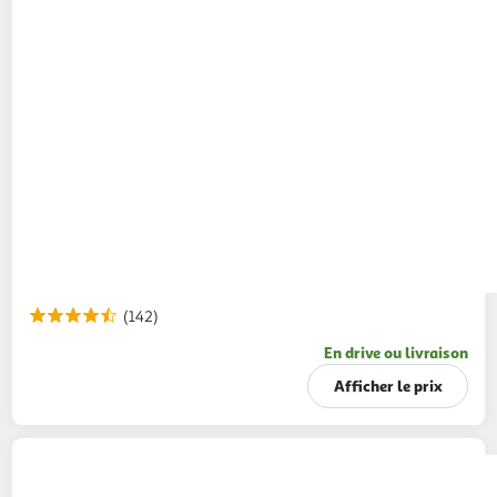
(142)
En drive ou livraison
Afficher le prix
WILKINSON
Rasoir jetables xtreme 3 3 lames
sensitive