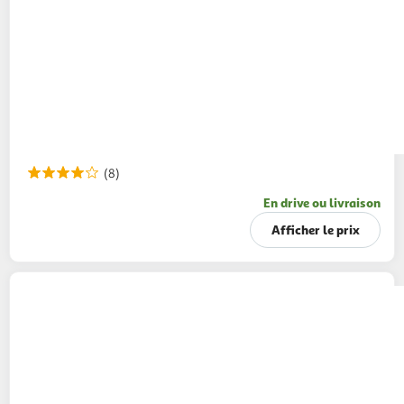
(8)
En drive ou livraison
Afficher le prix
BIC
Rasoir jetable homme 3 lames
x10