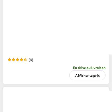
(4)
En drive ou livraison
Afficher le prix
COSMIA MEN
Mousse à raser sensitive pour
peaux sensibles
200ml