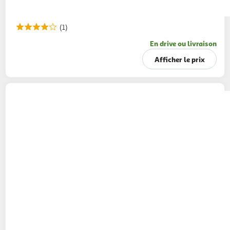
(1)
En drive ou livraison
Afficher le prix
GILLETTE
Mach3 recharges lames de rasoir
8 recharges