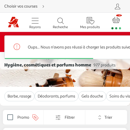
Aller
Choisir vos courses
directement
au
contenu
Aller
directement
Rayons
Recherche
Mes produits
à
la
recherche
20€ offerts*
Bénéficiez de
sur votre 1ère commande
Aller
dès 80€ d’achats avec le code BIENVENUE20 jusqu’au
directement
31/08/2026
à
Oups... Nous n'avons pas réussi à charger les produits suiv
la
navigation
Produits de beauté, hygiène, parapharmacie
Aller
directement
Hygiène, cosmétiques et parfums homme
977 produits
à
la
rubrique
besoin
d'aide
Barbe, rasage
Déodorants, parfums
Gels douche
Soins du vi
Trier
Promo
Filtrer
Appliquer
par
le
critère