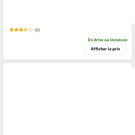
(8)
En drive ou livraison
Afficher le prix
GILLETTE
Blue 3 Rasoirs jetables comfort
12+2 rasoirs offerts