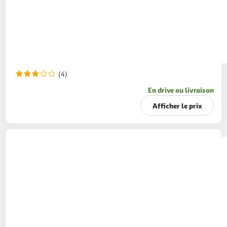
(4)
En drive ou livraison
Afficher le prix
COSMIA MEN
Gel à raser sensitive pour peaux
sensibles
200ml