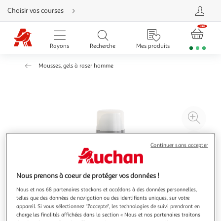
Aller
Choisir vos courses
directement
au
contenu
Aller
directement
Rayons
Recherche
Mes produits
à
la
recherche
Mousses, gels à raser homme
Aller
directement
à
la
navigation
Aller
directement
à
Agr
la
rubrique
l'il
besoin
d'aide
à
Réd
Continuer sans accepter
20
l'il
à
Par
100
le
Nous prenons à coeur de protéger vos données !
%
pro
Nous et nos 68 partenaires stockons et accédons à des données personnelles,
telles que des données de navigation ou des identifiants uniques, sur votre
appareil. Si vous sélectionnez "J'accepte", les technologies de suivi prendront en
charge les finalités affichées dans la section « Nous et nos partenaires traitons