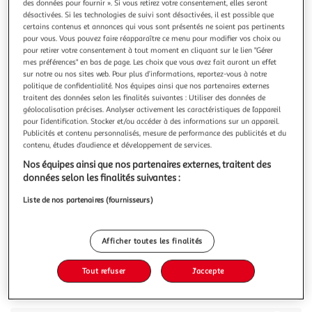
Illustration
Illustration
des données pour fournir ». Si vous retirez votre consentement, elles seront
désactivées. Si les technologies de suivi sont désactivées, il est possible que
précédente
suivante
certains contenus et annonces qui vous sont présentés ne soient pas pertinents
pour vous. Vous pouvez faire réapparaître ce menu pour modifier vos choix ou
pour retirer votre consentement à tout moment en cliquant sur le lien "Gérer
mes préférences" en bas de page. Les choix que vous avez fait auront un effet
4.4
(8)
sur notre ou nos sites web. Pour plus d’informations, reportez-vous à notre
COSMIA MEN
politique de confidentialité. Nos équipes ainsi que nos partenaires externes
traitent des données selon les finalités suivantes : Utiliser des données de
Mousse à raser sensitive pour peaux sensibles
géolocalisation précises. Analyser activement les caractéristiques de l’appareil
"Offrez vous un rasage tout confort ! Spécialement conçue
pour l’identification. Stocker et/ou accéder à des informations sur un appareil.
pour les hommes à la peau sensible, cette mousse à raser
Publicités et contenu personnalisés, mesure de performance des publicités et du
Sensitive Cosmia facilite la glisse du rasoir et assouplit la
En savoir +
contenu, études d’audience et développement de services.
barbe. Sa formule hydratante protège la peau des
200ml
Nos équipes ainsi que nos partenaires externes, traitent des
irritations et des micro-coupures. Fabriqué en France
données selon les finalités suivantes :
CONSEILS D'UTILISATI
Vous voulez connaître le prix de ce produit ?
Liste de nos partenaires (fournisseurs)
Afficher le prix
Afficher toutes les finalités
Tout refuser
J'accepte
Description