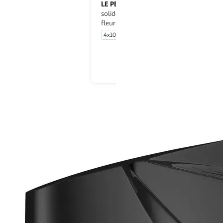
LE PETIT MARSEILLAIS
Savon
solide extra doux mains et corps
fleur d'oranger
4x100g
En drive ou livraison
En drive ou livraison
Afficher le prix
Afficher le prix