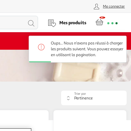
Me connecter
Lancer
Mes produits
la
Voir conditions
Oups... Nous n'avons pas réussi à charger
recherche
les produits suivant. Vous pouvez essayer
en utilisant la pagination.
Trier par
Appliquer
le
critère
de
tri.
Votre
page