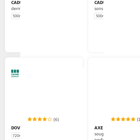
CADUM
CADUM
Recharge Gel lavant
Gel lavant dermo respect
dermo respect sans savon
sans savon
500ml
500ml
En drive ou livraison
En drive o
Afficher le prix
Afficher
(6)
(
DOVE
AXE
Gel douche hydratant
Gel douche homme Apollo
sauge bois de cèdre fraî
720ml
parfum toute la journé