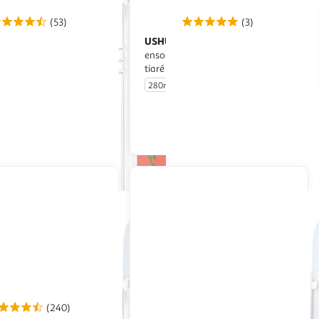
(53)
(3)
 MARSEILLAIS
USHUAIA
Gel
Huile de douche
che blanche bio et
ensoleillante au monoï et fleur de
bio
tiaré de Polynésie
280ml
En drive ou livraison
En drive ou livraison
Afficher le prix
Afficher le prix
(240)