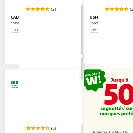
(2)
(
CADUM
USHUAIA
Gel lavant corps et
Gel douche hydratant à
cheveux hypoallergénique
l'orchidée du Mexique
1000ml
280ml
En drive ou livraison
En drive o
Afficher le prix
Afficher
(5)