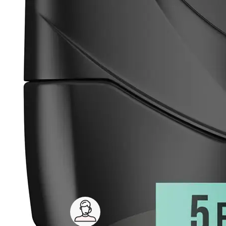
y trouvera son compte !
Service client 7j/7
0 jours
03 59 30 59 30
s
8h>21h, dimanche 8h30>13h