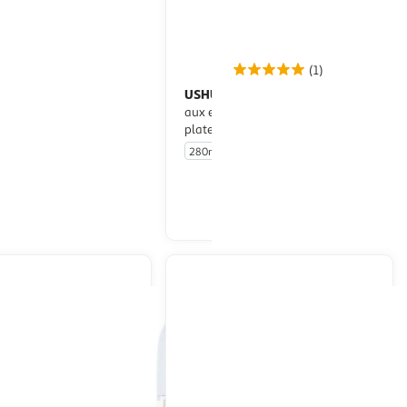
(1)
 MARSEILLAIS
USHUAIA
Crème de
Gel douche tonifiant
bain extra douce abricot
aux extrait de cèdre des hauts
ette bio
plateaux de la Réunion
280ml
En drive ou livraison
En drive ou livraison
Afficher le prix
Afficher le prix