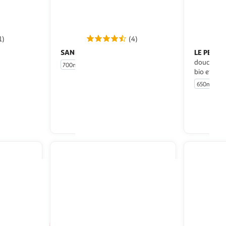
1)
(4)
SANEX
LE PETIT
Gel douche Zero% family
douche & 
700ml
bio et nois
650ml
u livraison
En drive ou livraison
 le prix
Afficher le prix