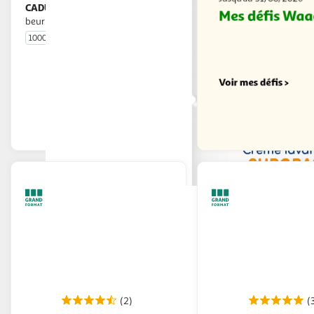
CADUM
Crème lavante surgras au
beurre de karité
1000ml
En drive ou livraison
Afficher le prix
(2)
(