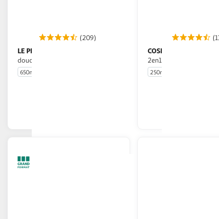
(209)
(1
LE PETIT MARSEILLAIS
COSMIA
Crème de
Shampoing et douche
douche et bain au lait
2en1 monoï
650ml
250ml
En drive ou livraison
En drive o
Afficher le prix
Afficher