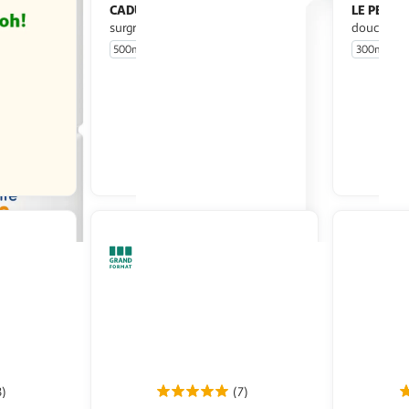
CADUM
LE PETIT
Recharge Crème lavante
surgras au beurre de karité
douche à l
500ml
300ml
En drive ou livraison
Afficher le prix
3)
(7)