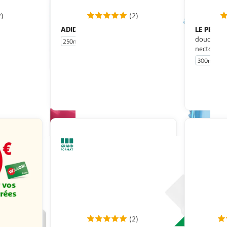
2)
(2)
ADIDAS
LE PETIT
Gel douche after sport
douche pê
250ml
nectarine 
300ml
u livraison
En drive ou livraison
 le prix
Afficher le prix
(2)