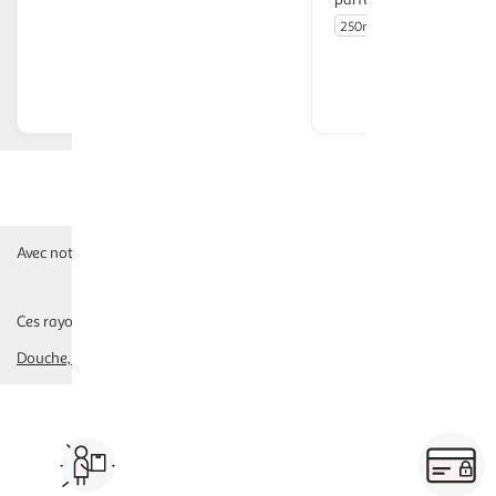
250ml
En drive ou livraison
En drive o
Afficher le prix
Afficher
Avec notre sélection de gels douche, faites l'expérience d'une douche pa
Ces rayons pourraient également vous intéresser :
Douche, Bains Enfants
toilette intime
accessoires
soins gommage
Vos courses à domicile, en
drive ou click & collect