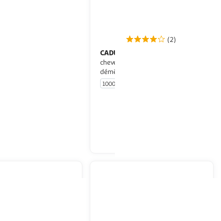
(2)
 MARSEILLAIS
CADUM
Gel
Gel lavant corps et
ra doux fleur de tiaré
cheveux hypoallergénique
démêlage facile
1000ml
En drive ou livraison
En drive ou livraison
Afficher le prix
Afficher le prix