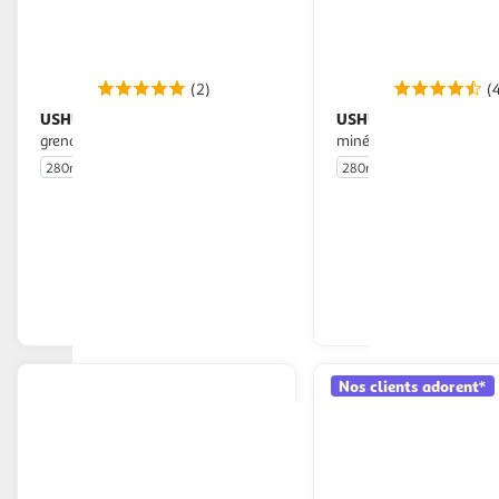
(2)
(
USHUAIA
USHUAIA
Gel douche hydratant
Gel douche homme
grenade
minéraux marins
280ml
280ml
En drive ou livraison
En drive o
Afficher le prix
Afficher
Nos clients adorent*