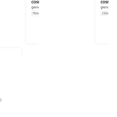
COSMIA
COSMIA
Gel douche mure et
Gel douche mûre et
grenade
grenade
750ml
250ml
u livraison
En drive ou livraison
 le prix
Afficher le prix
1)
cheur et
e