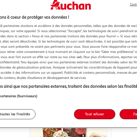
Cont
ns à coeur de protéger vos données !
8 partenaires stockons et accédons à des données personnelles, telles que des données de nav
niques, sur votre appareil. Si vous sélectionnez "J'accepte", les technologies de suivi prendront e
chées dans la section « Nous et nos partenaires traitons des données pour fournir ». Si vous retir
3)
(171)
 elles seront désactivées. Si les technologies de suivi sont désactivées, il est possible que cer
vous sont présentés ne soient pas pertinents pour vous. Vous pouvez faire réapparaître ce me
LE PETIT MARSEILLAIS
USHUAIA
Gel
Gel
Gel 
pour retirer votre consentement à tout moment en cliquant sur le lien "Gérer mes préférences" 
anche bio
douche et bain orange bio et
l'huile ess
 vous avez fait auront un effet sur notre ou nos sites web. Pour plus d’informations, reportez-v
pamplemousse bio
Madagasc
confidentialité. Nos équipes ainsi que nos partenaires externes traitent des données selon les fi
650ml
280ml
 données de géolocalisation précises. Analyser activement les caractéristiques de l’appareil pour 
 accéder à des informations sur un appareil. Publicités et contenu personnalisés, mesure de p
u livraison
En drive ou livraison
 du contenu, études d’audience et développement de services.
 le prix
Afficher le prix
s ainsi que nos partenaires externes, traitent des données selon les finalité
partenaires (fournisseurs)
toutes les finalités
Tout refuser
J'