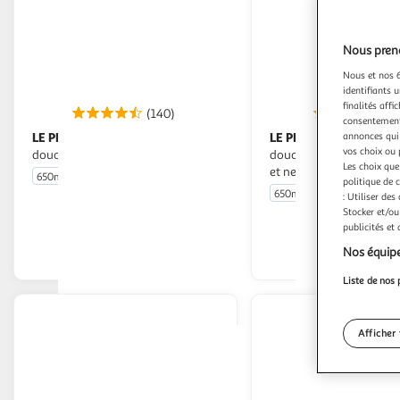
Nous preno
Nous et nos 6
identifiants u
finalités affi
(140)
(5
consentement,
annonces qui 
LE PETIT MARSEILLAIS
LE PETIT MARSEILLAIS
Crème de
vos choix ou 
douche et bain fleur de cerisier bio
douche et bain pêche bl
Les choix que
et nectarine bio
650ml
politique de 
650ml
: Utiliser des
Stocker et/ou
En drive ou livraison
En drive o
publicités et
Afficher le prix
Afficher
Nos équipe
Liste de nos 
Afficher 