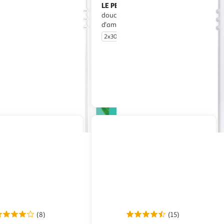
 MARSEILLAIS
LE PETIT MARSEILLAIS
Gel
Crème de
a fleur de tiaré
douche extra douce au lait
d'amande douce bio
2x300ml
En drive ou livraison
En drive ou livraison
Afficher le prix
Afficher le prix
(8)
(15)