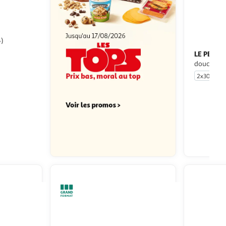
4)
LE PETIT
douche ext
2x300ml
u livraison
 le prix