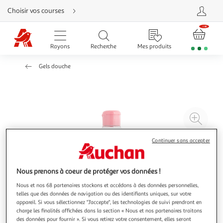
Aller
Choisir vos courses
directement
au
contenu
Aller
directement
Rayons
Recherche
Mes produits
à
la
recherche
Gels douche
Aller
directement
à
la
navigation
Aller
directement
à
Agr
la
rubrique
l'il
besoin
d'aide
à
Réd
Continuer sans accepter
20
l'il
à
Par
Nous prenons à coeur de protéger vos données !
100
le
Nous et nos 68 partenaires stockons et accédons à des données personnelles,
%
pro
telles que des données de navigation ou des identifiants uniques, sur votre
appareil. Si vous sélectionnez "J'accepte", les technologies de suivi prendront en
charge les finalités affichées dans la section « Nous et nos partenaires traitons
des données pour fournir ». Si vous retirez votre consentement, elles seront