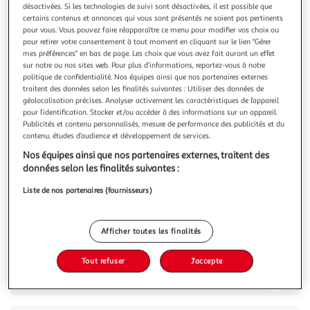
Illustration
Illustration
désactivées. Si les technologies de suivi sont désactivées, il est possible que
précédente
suivante
certains contenus et annonces qui vous sont présentés ne soient pas pertinents
pour vous. Vous pouvez faire réapparaître ce menu pour modifier vos choix ou
pour retirer votre consentement à tout moment en cliquant sur le lien "Gérer
mes préférences" en bas de page. Les choix que vous avez fait auront un effet
sur notre ou nos sites web. Pour plus d’informations, reportez-vous à notre
4.4
(8)
politique de confidentialité. Nos équipes ainsi que nos partenaires externes
COSMIA
traitent des données selon les finalités suivantes : Utiliser des données de
géolocalisation précises. Analyser activement les caractéristiques de l’appareil
Gel douche mûre et grenade
pour l’identification. Stocker et/ou accéder à des informations sur un appareil.
Éveillez vos sens avec le Gel Douche Cosmia au parfum
Publicités et contenu personnalisés, mesure de performance des publicités et du
envoûtant de mûre et de grenade, pour une expérience
contenu, études d’audience et développement de services.
fruitée.Parfum Fruité:Plongez dans un univers de fraîcheur
En savoir +
Nos équipes ainsi que nos partenaires externes, traitent des
et de gourmandise grâce à ce gel douche qui nettoie votre
250ml
données selon les finalités suivantes :
peau tout en la parfumant délicatement d'une fragrance
fruitée. Laissez-vous
Vous voulez connaître le prix de ce produit ?
Liste de nos partenaires (fournisseurs)
Afficher le prix
Afficher toutes les finalités
Tout refuser
J'accepte
Description