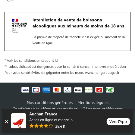
Interdiction de vente de boissons
alcooliques aux mineurs de moins de 18 ans
La preuve de majorité de l'acheteur est exigée au moment de la
vente en ligne.
* Voir les conditions
en cliquant ici
** L’abus d’alcool est dangereux pour la santé, à consommer avec modération
Pour votre santé, évitez de grignoter entre les repas.
www.mangerbouger.fr
Nos conditions générales
Mentions légales
Conditions des offres et promotions
Gérer mes préférences
Auchan France
Politique de confidentialité
Informations légales marketplace
Achat en ligne et magasin
Vers l'App
38,4 K
Auchan 2026 © Tous droits réservés