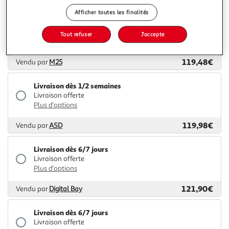
Afficher toutes les finalités
Livraison dès 7/8 jours
Livraison offerte
Tout refuser
J'accepte
Plus d'options
119,48€
Vendu par
M25
Livraison dès 1/2 semaines
Livraison offerte
Plus d'options
119,98€
Vendu par
ASD
Livraison dès 6/7 jours
Livraison offerte
Plus d'options
121,90€
Vendu par
Digital Bay
Livraison dès 6/7 jours
Livraison offerte