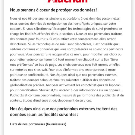
Illustration
Illustration
précédente
suivante
Nous prenons à coeur de protéger vos données !
Nous et nos 68 partenaires stockons et accédons à des données personnelles,
telles que des données de navigation ou des identifiants uniques, sur votre
appareil. Si vous sélectionnez "J'accepte", les technologies de suivi prendront en
4
(1)
charge les finalités affichées dans la section « Nous et nos partenaires traitons
HP
des données pour fournir ». Si vous retirez votre consentement, elles seront
Cartouche imprimante LASER N131A NOIR
désactivées. Si les technologies de suivi sont désactivées, il est possible que
certains contenus et annonces qui vous sont présentés ne soient pas pertinents
Garantie fabricant: 2 ans *
pour vous. Vous pouvez faire réapparaître ce menu pour modifier vos choix ou
pour retirer votre consentement à tout moment en cliquant sur le lien "Gérer
Vendu par
Multishop
mes préférences" en bas de page. Les choix que vous avez fait auront un effet
sur notre ou nos sites web. Pour plus d’informations, reportez-vous à notre
Livraison dès 5/6 jours
politique de confidentialité. Nos équipes ainsi que nos partenaires externes
4,99€
traitent des données selon les finalités suivantes : Utiliser des données de
Plus d'options
géolocalisation précises. Analyser activement les caractéristiques de l’appareil
pour l’identification. Stocker et/ou accéder à des informations sur un appareil.
Publicités et contenu personnalisés, mesure de performance des publicités et du
101,70€
Vendu par
Multishop
contenu, études d’audience et développement de services.
Nos équipes ainsi que nos partenaires externes, traitent des
Livraison dès 6/7 jours
données selon les finalités suivantes :
4,99€
Plus d'options
Liste de nos partenaires (fournisseurs)
103,06€
Vendu par
2KINGS