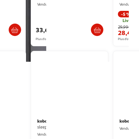
2KINGS
M
Vendu par
Vendu par
-5 %
ès 3/4 jours
Livraison dès 6/7 jours
Livr. ou
29,99€
33,68€
28,45
Plus d'offres à partir de
38.12€
Plus d'offres à p
kobo
kobo
Pochette libra colour
Styl
sleepcover jaune
M
Vendu par
2KINGS
Vendu par