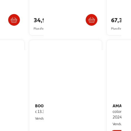
/2 semaines
Livraison dès 6/7 jours
Liv
34,98€
67,30€
Plus d'offres à partir de
36.34€
Plus d'offres à p
BOOX
AMAZON
Bloc-notes numérique tab x
Liseuse ebook kin
c 13.3''
colorsoft 
2024)
Multishop
Vendu par
M
Vendu par