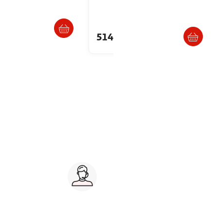
Livraison dès 5/6 jours
Livr. ou retrait dès 4/5 jours
2€
514,86€
artir de
286.76€
let
tablette graphique
etui, housse, support tablette
Service client 7j/7
0 jours
03 59 30 59 30
s
8h>21h, dimanche 8h30>13h