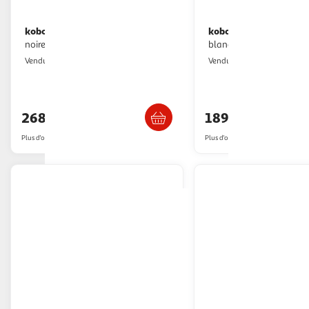
kobo
kobo
Liseuse ebook libra colour
Liseuse ebook clara colour
noire
blanche
Multishop
Boulanger
Vendu par
Vendu par
Livraison dès 6/7 jours
Livr. ou retrait d
268,36€
189,99€
Plus d'offres à partir de
269.99€
Plus d'offres à partir de
202.05€