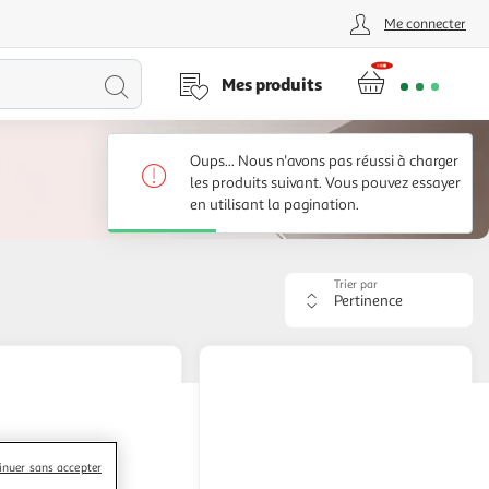
Me connecter
Lancer
Mes produits
la
Oups... Nous n'avons pas réussi à charger
recherche
les produits suivant. Vous pouvez essayer
en utilisant la pagination.
Trier par
Appliquer
le
critère
de
tri.
Votre
page
sera
rechargée.
inuer sans accepter