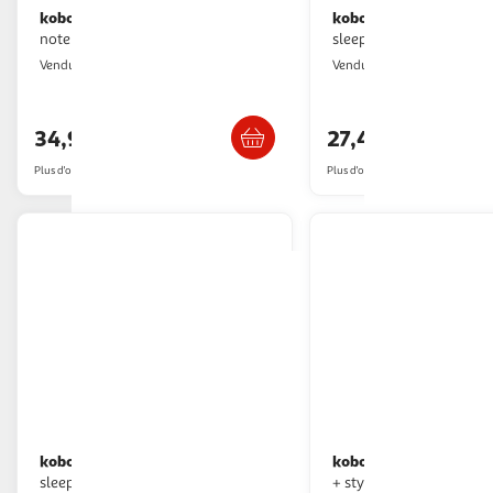
kobo
kobo
Pochette libra colour cover
Pochette clara colour/bw
notebook noir
sleepcover noire
Boulanger
2KINGS
Vendu par
Vendu par
Livr. ou retrait dès 3/4 jours
Livraison dè
34,99€
27,47€
Plus d'offres à partir de
38.12€
Plus d'offres à partir de
29.79€
kobo
kobo
Pochette libra colour
Liseuse ebook pack elipsa 2e
sleepcover transparente
+ stylus 2