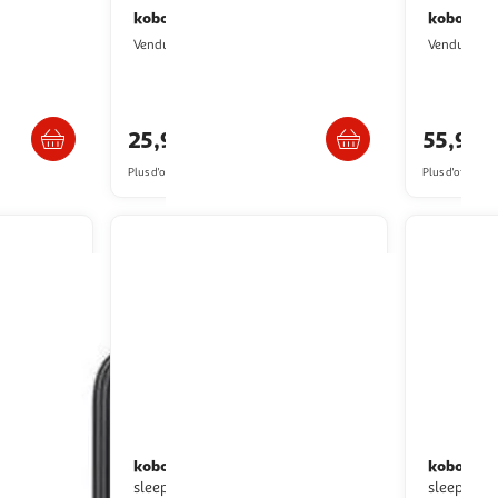
kobo
kobo
Télécommande remote noire
Styl
Boulanger
B
Vendu par
Vendu par
s 6/7 jours
Livr. ou retrait dès 3/4 jours
Livr
25,99€
55,99€
Plus d'offres à partir de
29.7€
Plus d'offres à p
kobo
kobo
Pochette libra colour
Pochette clara colour/bw
sleepcover noire
sleepcover