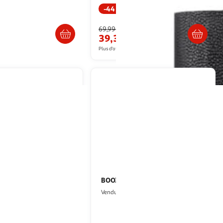
-44 %
raison dès 1/2 semaines
Livraison dès 5/6 jours
69,99€
39,34€
artir de
69.99€
Plus d'offres à partir de
44.9€
BOOX
dle
Liseuse eBook Go 10.3
signature edition (modèle
Multishop
Vendu par
ultishop