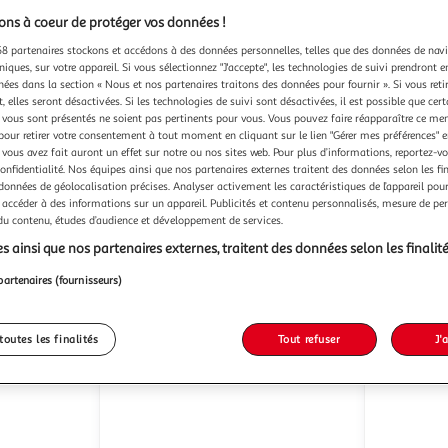
ns à coeur de protéger vos données !
8 partenaires stockons et accédons à des données personnelles, telles que des données de nav
niques, sur votre appareil. Si vous sélectionnez "J'accepte", les technologies de suivi prendront e
chées dans la section « Nous et nos partenaires traitons des données pour fournir ». Si vous retir
AMAZON
kobo
Liseuse ebook kindle 16
Lise
 elles seront désactivées. Si les technologies de suivi sont désactivées, il est possible que cer
go vert matcha (modèle 2024)
M
vous sont présentés ne soient pas pertinents pour vous. Vous pouvez faire réapparaître ce me
Vendu par
pour retirer votre consentement à tout moment en cliquant sur le lien "Gérer mes préférences" 
Boulanger
Vendu par
 vous avez fait auront un effet sur notre ou nos sites web. Pour plus d’informations, reportez-v
ès 3/4 jours
Livr. ou retrait dès 6/7 jours
confidentialité. Nos équipes ainsi que nos partenaires externes traitent des données selon les fi
 données de géolocalisation précises. Analyser activement les caractéristiques de l’appareil pour 
109,99€
175,91
 accéder à des informations sur un appareil. Publicités et contenu personnalisés, mesure de p
 du contenu, études d’audience et développement de services.
Plus d'offres à partir de
128.27€
Plus d'offres à p
s ainsi que nos partenaires externes, traitent des données selon les finalité
partenaires (fournisseurs)
toutes les finalités
Tout refuser
J'