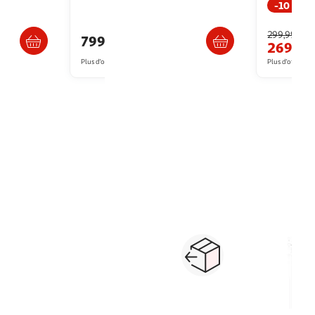
-10 %
s 5/6 jours
Livraison dès 5/6 jours
299,99€
799,44€
269,3
Plus d'offres à partir de
818.99€
Plus d'offres à p
1
2
3
Suivante
android
tablette reconditionnée
pc hybride
tablette, ordinateur enfant
sty
Paiement sécurisé en ligne
Retour produits : 3
ou au retrait
pour changer d’avi