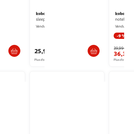
kobo
kobo
Pochette libra colour
Etui libra colour cover
sleepcover basic vert
notebook 
Boulanger
M
Vendu par
Vendu par
-9 %
ès 3/4 jours
Livr. ou retrait dès 3/4 jours
39,99€
25,99€
36,34
Plus d'offres à partir de
26.03€
Plus d'offres à p