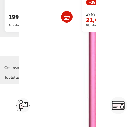
-28 %
Livr. ou retrait dès 7/8 jours
Livraison dè
29,99€
199,99€
21,49€
Plus d'offres à partir de
231.74€
Plus d'offres à partir de
27.62€
Ces rayons pourraient également vous intéresser :
Tablette Apple IPad
tablette samsung
tablette huawei
autre tablette 
Vos courses à domicile, en
drive ou click & collect