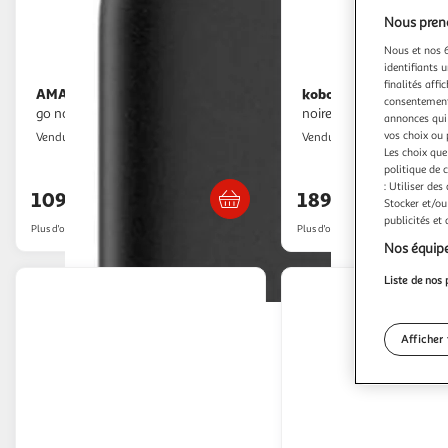
Nous preno
Nous et nos 6
identifiants u
finalités affi
AMAZON
kobo
Liseuse ebook kindle 16
Liseuse ebook clara colour
consentement,
go noire (modèle 2024)
noire
annonces qui 
vos choix ou 
Boulanger
Boulanger
Vendu par
Vendu par
Les choix que
Livr. ou retrait dès 3/4 jours
Livr. ou retrait d
politique de 
: Utiliser des
109,99€
189,99€
Stocker et/ou
publicités et
Plus d'offres à partir de
125.4€
Plus d'offres à partir de
190.9€
Nos équipe
Liste de nos 
Afficher 