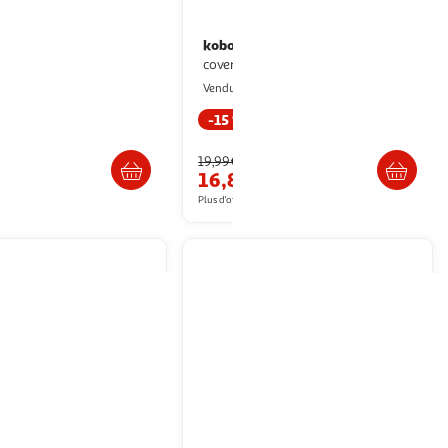
kobo
Pochette clara colour/bw
beige
cover basic bleu
ultishop
Multishop
Vendu par
-15 %
Livraison dès 6/7 jours
Livraison dès 6/7 jours
19,99€
€
16,89€
artir de
39.99€
Plus d'offres à partir de
19.99€