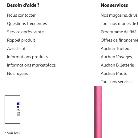
Besoin d'aide ?
Nos services
Nous contacter
Nos magasins, drives
Questions fréquentes
Tous nos modes de l
Service après-vente
Programme de fidél
Rappel produit
Offres de financem
Avis client
Auchan Traiteur
Informations produits
Auchan Voyages
Informations marketplace
Auchan Billetterie
Nos rayons
Auchan Photo
Tous nos services
Interdiction de vente de boissons alcooliqu
La preuve de majorité de l'acheteur est exigée au moment de la 
* Voir les conditions
en cliquant ici