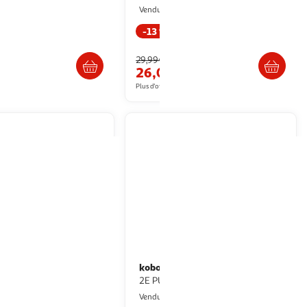
ultishop
Multishop
Vendu par
-13 %
 retrait dès 1/2 semaines
Livraison dès 6/7 jours
29,99€
€
26,03€
artir de
29.95€
Plus d'offres à partir de
29.99€
kobo
et stylus 2 noir
Etui Kobo pour liseuse Elipsa
2E PU Noir
ultishop
Multishop
Vendu par