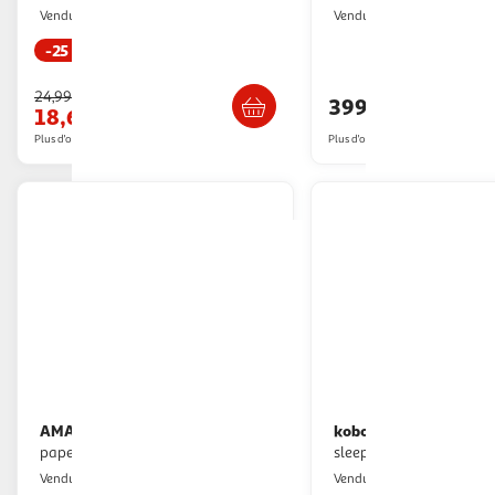
Multishop
Boulanger
Vendu par
Vendu par
-25 %
Livraison dès 5/6 jours
Livr. ou retrait d
24,99€
399,99€
18,68€
Plus d'offres à partir de
24.99€
Plus d'offres à partir de
407.61€
AMAZON
kobo
Liseuse ebook kindle
Pochette clara colour/bw
paperwhite 16 go rose
sleepcover rouge
Boulanger
Multishop
Vendu par
Vendu par