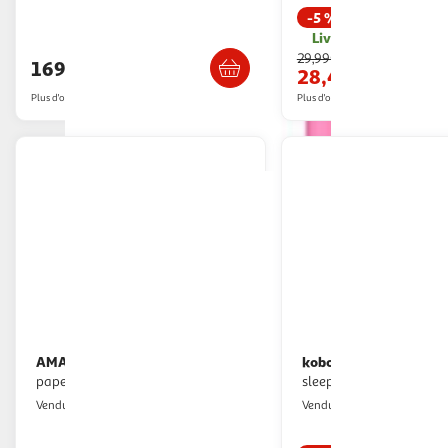
-5 %
Livr. ou retrait dès 7/8 jours
Livr. ou retrait dès 1
29,99€
169,99€
28,45€
Plus d'offres à partir de
207.36€
Plus d'offres à partir de
29.95€
AMAZON
kobo
Liseuse ebook kindle
Pochette clara colour/bw
paperwhite se 32go rose métallisé
sleepcover rose
Boulanger
Multishop
Vendu par
Vendu par