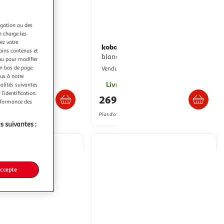
igation ou des
n charge les
ez votre
kobo
use eBook Clara BW
Liseuse ebook libra colour
tains contenus et
blanche
ultishop
nu pour modifier
en bas de page.
Boulanger
Vendu par
ous à notre
Livraison dès 6/7 jours
Livr. ou retrait dès 2/3 semaines
nalités suivantes
l’identification.
€
269,99€
erformance des
artir de
181€
Plus d'offres à partir de
273.14€
s suivantes :
accepte