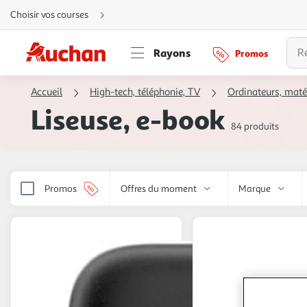
Aller
Choisir vos courses
directement
au
contenu
Aller
Rayons
Promos
directement
à
la
recherche
Accueil
High-tech, téléphonie, TV
Ordinateurs, maté
Aller
directement
Liseuse, e-book
à
la
84 produits
navigation
Aller
directement
à
la
rubrique
besoin
Promos
Offres du moment
Marque
d'aide