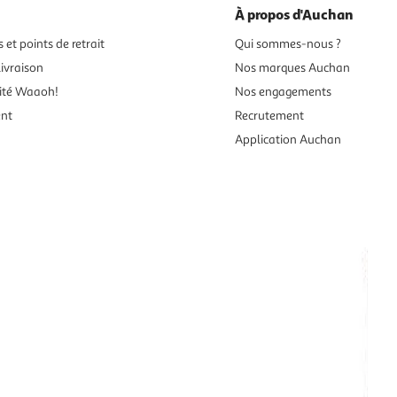
À propos d'Auchan
 et points de retrait
Qui sommes-nous ?
ivraison
Nos marques Auchan
ité Waaoh!
Nos engagements
ent
Recrutement
Application Auchan
es aux mineurs de moins de 18 ans
vente en ligne.