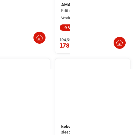
AMAZON
et stylus 2 blanc
Liseuse Kindle Kids
Edition Amazon 6 pouces
oulanger
Multishop
Vendu par
-9 %
. ou retrait dès 7/8 jours
Livraison dès 7/8 jours
194,99€
178,10€
artir de
67.21€
kobo
Pochette clara colour/bw
 vert
sleepcover jaune