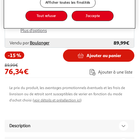
Afficher toutes les finalités
81,32€
Vendu par
ASD
Tout refuser
J'accepte
Livr. ou retrait dès 3/4 jours
Livraison et retrait offerts
Plus d'options
89,99€
Vendu par
Boulanger
-15 %
Ajouter au panier
89,99€
76,34€
Ajouter à une liste
Le prix du produit, les avantages promotionnels éventuels et les frais de
livraison ou de retrait sont susceptibles de varier en fonction du mode
d'achat choisi (
voir détails et présélection ici
)
Description