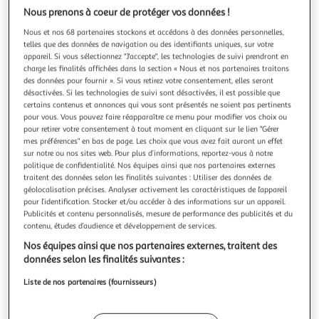
Illustration
Illustration
Nous prenons à coeur de protéger vos données !
précédente
suivante
Nous et nos 68 partenaires stockons et accédons à des données personnelles,
telles que des données de navigation ou des identifiants uniques, sur votre
appareil. Si vous sélectionnez "J'accepte", les technologies de suivi prendront en
EZVIZ
charge les finalités affichées dans la section « Nous et nos partenaires traitons
des données pour fournir ». Si vous retirez votre consentement, elles seront
Caméra de surveillance wifi exterieure motorisée h8c
désactivées. Si les technologies de suivi sont désactivées, il est possible que
pro 3k
certains contenus et annonces qui vous sont présentés ne soient pas pertinents
La durée de garantie est de 2 ans. Caractéristiques
pour vous. Vous pouvez faire réapparaître ce menu pour modifier vos choix ou
générales : Produit Caméra de surveillance Nombre de
pour retirer votre consentement à tout moment en cliquant sur le lien "Gérer
mes préférences" en bas de page. Les choix que vous avez fait auront un effet
caméra 1 Mode d'installation Filaire ou Wifi Caméra
En savoir +
sur notre ou nos sites web. Pour plus d’informations, reportez-vous à notre
Extérieure Utilisation Connectée Offre Système de stockage
Vendu par
Multishop
politique de confidentialité. Nos équipes ainsi que nos partenaires externes
Technologie utilisée Wi-Fi Technologie de contrôle des
traitent des données selon les finalités suivantes : Utiliser des données de
Livraison dès 5/6 jours
géolocalisation précises. Analyser activement les caractéristiques de l’appareil
4,99€
pour l’identification. Stocker et/ou accéder à des informations sur un appareil.
Plus d'options
Publicités et contenu personnalisés, mesure de performance des publicités et du
contenu, études d’audience et développement de services.
76,34€
89,99€
Vendu par
Multishop
Nos équipes ainsi que nos partenaires externes, traitent des
données selon les finalités suivantes :
Livraison dès 5/6 jours
Liste de nos partenaires (fournisseurs)
Livraison offerte
Plus d'options