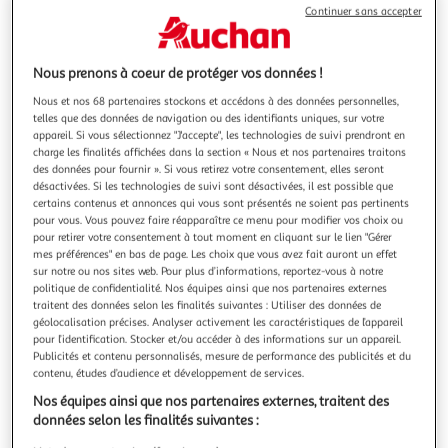
Illustration
Illustration
Continuer sans accepter
précédente
suivante
Nous prenons à coeur de protéger vos données !
EZVIZ
Nous et nos 68 partenaires stockons et accédons à des données personnelles,
telles que des données de navigation ou des identifiants uniques, sur votre
Caméra de surveillance wifi exterieure motorisée h8c
appareil. Si vous sélectionnez "J'accepte", les technologies de suivi prendront en
poe 2k
charge les finalités affichées dans la section « Nous et nos partenaires traitons
La durée de garantie est de 2 ans. Caractéristiques
des données pour fournir ». Si vous retirez votre consentement, elles seront
générales : Produit Caméra de surveillance Nombre de
désactivées. Si les technologies de suivi sont désactivées, il est possible que
caméra 1 Mode d'installation Sans fil Caméra Extérieure
En savoir +
certains contenus et annonces qui vous sont présentés ne soient pas pertinents
Utilisation Connectée Offre Système de stockage
pour vous. Vous pouvez faire réapparaître ce menu pour modifier vos choix ou
Vendu par
Boulanger
pour retirer votre consentement à tout moment en cliquant sur le lien "Gérer
Technologie utilisée Wi-Fi Technologie de contrôle des
mes préférences" en bas de page. Les choix que vous avez fait auront un effet
objets
Livr. ou retrait dès 3/4 jours
sur notre ou nos sites web. Pour plus d’informations, reportez-vous à notre
Livraison et retrait offerts
politique de confidentialité. Nos équipes ainsi que nos partenaires externes
Plus d'options
traitent des données selon les finalités suivantes : Utiliser des données de
géolocalisation précises. Analyser activement les caractéristiques de l’appareil
59,99€
Vendu par
Boulanger
pour l’identification. Stocker et/ou accéder à des informations sur un appareil.
Publicités et contenu personnalisés, mesure de performance des publicités et du
contenu, études d’audience et développement de services.
Livraison dès 7/8 jours
Nos équipes ainsi que nos partenaires externes, traitent des
4,99€
données selon les finalités suivantes :
Plus d'options