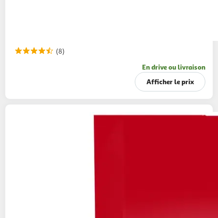
(8)
En drive ou livraison
Afficher le prix
KITKAT
Billes au chocolat blanc
200g