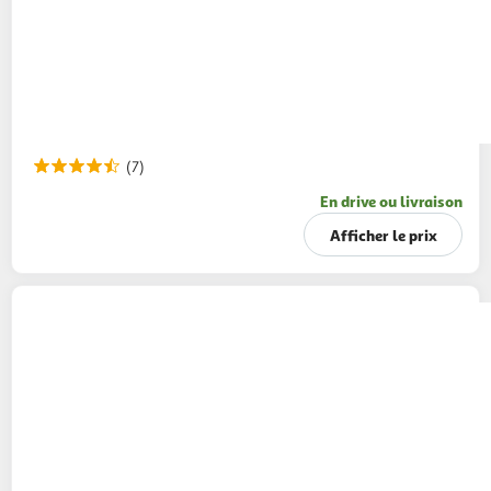
(7)
En drive ou livraison
Afficher le prix
LINDT
Lindor assortiment de boules de
chocolat au lait, noir et blanc
200g