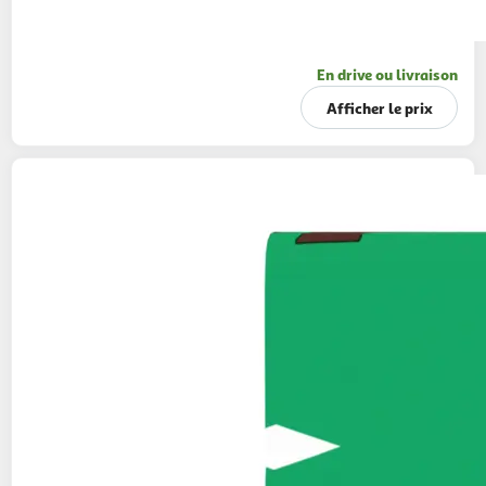
En drive ou livraison
Afficher le prix
M&M'S
Bonbons chocolatés Crispy au riz
soufflé
340g