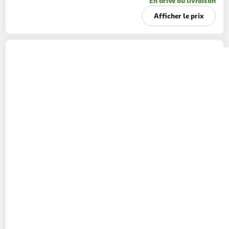
En drive ou livraison
Afficher le prix
MERCIER
Sachet coeurs pralinés croustillants
140 g