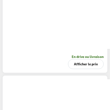
En drive ou livraison
Afficher le prix
LINDT
Lindor boules chocolat au lait en
cornet
200g