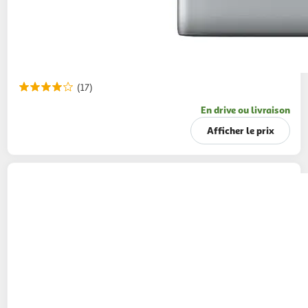
(17)
En drive ou livraison
Afficher le prix
TASSIMO
Dosettes de café L'Or petit déjeuner
classique
199g
24 dosettes