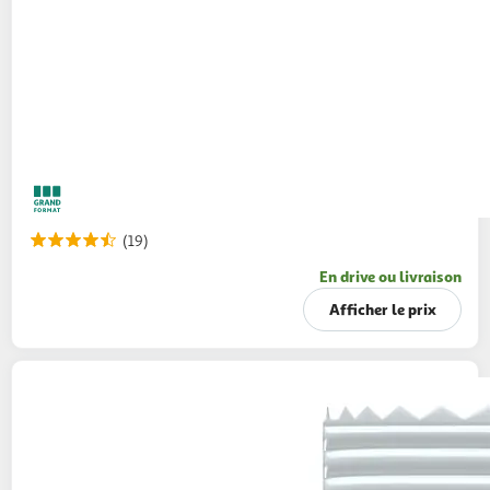
(19)
En drive ou livraison
Afficher le prix
TASSIMO
Dosettes de café L'Or café long
classique
104g
16 dosettes