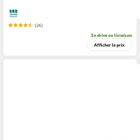
(26)
En drive ou livraison
Afficher le prix
TASSIMO
Dosettes de café au lait
242g
21 dosettes