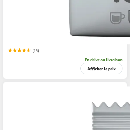
(15)
En drive ou livraison
Afficher le prix
TASSIMO
Dosettes de café L'Or café long
intense
128g
16 dosettes