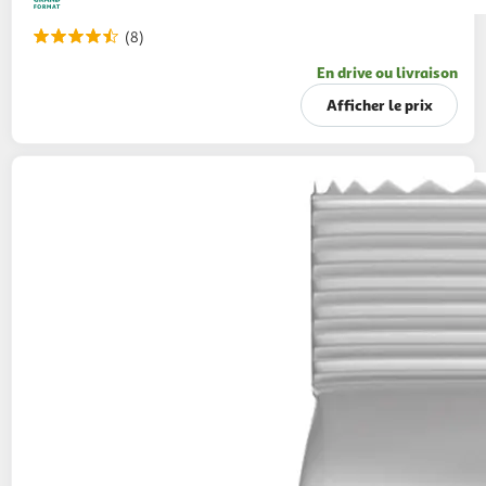
(8)
En drive ou livraison
Afficher le prix
TASSIMO
Dosettes de café L'Or XL classique
136g
16 dosettes