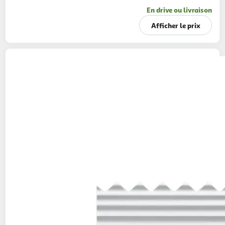
En drive ou livraison
Afficher le prix
TASSIMO
Dosette de café Petit Déj
Grand'Mère
200g
24 dosettes